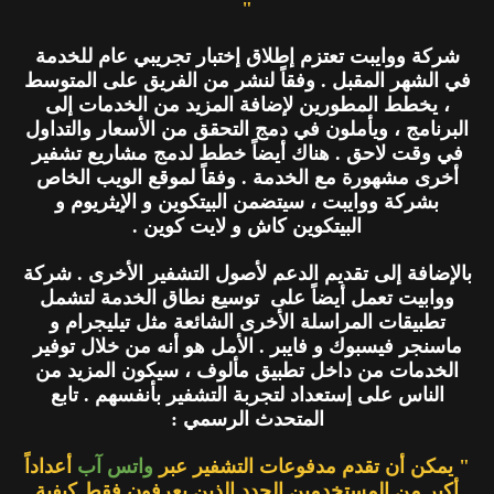
"
شركة ووايبت تعتزم إطلاق إختبار تجريبي عام للخدمة
في الشهر المقبل . وفقاً لنشر من الفريق على المتوسط
، يخطط المطورين لإضافة المزيد من الخدمات إلى
البرنامج ، ويأملون في دمج التحقق من الأسعار والتداول
في وقت لاحق . هناك أيضاً خطط لدمج مشاريع تشفير
أخرى مشهورة مع الخدمة . وفقاً لموقع الويب الخاص
بشركة ووايبت ، سيتضمن البيتكوين و الإيثريوم و
البيتكوين كاش و لايت كوين .
بالإضافة إلى تقديم الدعم لأصول التشفير الأخرى . شركة
ووابيت تعمل أيضاً على توسيع نطاق الخدمة لتشمل
تطبيقات المراسلة الأخرى الشائعة مثل تيليجرام و
ماسنجر فيسبوك و فايبر . الأمل هو أنه من خلال توفير
الخدمات من داخل تطبيق مألوف ، سيكون المزيد من
الناس على إستعداد لتجربة التشفير بأنفسهم . تابع
المتحدث الرسمي :
" يمكن أن تقدم مدفوعات التشفير عبر
واتس آب
أعداداً
أكبر من المستخدمين الجدد الذين يعرفون فقط كيفية