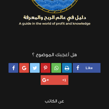
هل أعجبك الموضوع ؟






عن الكاتب