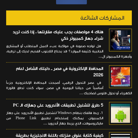
المشاركات الشائعة
هناك 4 مواصفات يجب عليك مقارنتها ، إذا كنت تريد
شراء جهاز كمبيوتر ذكي
هل تواجه صعوبة في مواكبة عبء العمل المتطلب أو المشاريع
الجانبية كثيفة الموارد؟ قد يحتاج اللابتوب القديم لديك إلى ترقية،
وأجهزة الكمبيوتر ال...
المحافظ الإلكترونية في مصر ــ دليلك الشامل لعام
2026
في عصر التحول الرقمي، أصبحت المحافظ الإلكترونية جزءاً
أساسياً من حياتنا اليومية في مصر، سواء كنت تدفع فاتورة
الكهرباء أو تحوّل فلوس لصاحبك ...
5 طرق لتشغيل تطبيقات الأندرويد على جهازك الـ PC
1. ربط هاتفك بنظام Windows لتشغيل تطبيق الأندرويد على جهاز
الكمبيوتر، يمكنك إستخدام تطبيق Phone Link من
مايكروسوفت، الذي يربط جهاز أندرويد ...
كيفية كتابة عنوان منزلك باللغة الانجليزية بطريقة