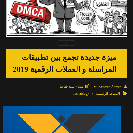
2026-04-03
Muhammed Ahmed
شاهد الموضوع
ميزة جديدة تجمع بين تطبيقات
المراسلة و العملات الرقمية 2019

منذ 7 سنة تقريبا

Muhammed Ahmed

الصفحة الرئيسية
Technology