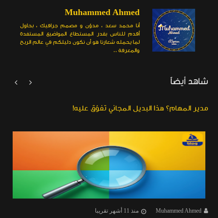
Muhammed Ahmed
أنا محمد سعد ، مدوّن و مصمم جرافيك ، بحاول
أقدم للناس بقدر المستطاع المواضيع المستفدة
لما يحمله شعارنا هو أن نكون دليلكم في عالم الربح
والمعرفة ..
شاهد أيضاً


مدير المهام؟ هذا البديل المجاني تفوّق عليه!
Muhammed Ahmed
منذ 11 أشهر تقريبا