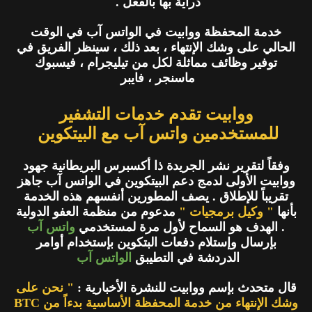
دراية بها بالفعل .
خدمة المحفظة ووابيت في الواتس آب في الوقت
الحالي على وشك الإنتهاء ، بعد ذلك ، سينظر الفريق في
توفير وظائف مماثلة لكل من تيليجرام ، فيسبوك
ماسنجر ، فايبر
ووابيت تقدم خدمات التشفير
للمستخدمين واتس آب مع البيتكوين
وفقاً لتقرير نشر الجريدة ذا أكسبرس البريطانية جهود
ووابيت الأولى لدمج دعم البيتكوين في الواتس آب جاهز
تقريباً للإطلاق . يصف المطورين أنفسهم هذه الخدمة
بأنها
" وكيل برمجيات "
مدعوم من منظمة العفو الدولية
. الهدف هو السماح لأول مرة لمستخدمي
واتس آب
بإرسال وإستلام دفعات البتكوين بإستخدام أوامر
الدردشة في التطيبق
الواتس آب
قال متحدث بإسم ووابيت للنشرة الأخبارية :
" نحن على
وشك الإنتهاء من خدمة المحفظة الأساسية بدءاً من BTC