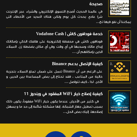
صحيحة
في عالمنا الحديث أصبح التسوق الإلكتروني والشراء عبر الإنترنت
شئ عادي يحدث كل يوم ولكن هناك العديد من الأخطاء التى
يمكننا أن نقع فيها تج...
خدمة فودافون كاش | Vodafone Cash
فودافون كاش هي محفظة إلكترونية على هاتفك الذكي بإمكانك
إيداع مالك وسحبها في أي وقت وفي أي مكان بضغطة زر. العملاء
الذين بإمكانهم أن ...
كيفية الإتصال بدعم Binance
على الرغم من أن Binance تعمل على ضمان تمتع العملاء بتجربة
خالية من المتاعب ، فقد تحتاج إلى بعض المساعدة بين الحين و
الآخر. لذا ، كيف تتواصل ...
كيفية إصلاح خيار WiFi المفقود في ويندوز 11
في كثير من الأحيان عندما يكون خيار WiFi مفقوداً، يكون ذلك
بسبب تعطيل جهاز الشبكة. إنها مشكلة شائعة إلى حد ما و يسهل
إصلاحها. إليك بعض الحل...