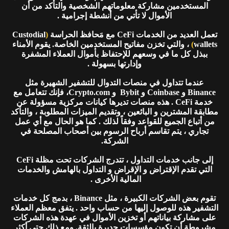
المستخدمين مشاركة معلوماتهم الشخصية والتأكد من أن
الأموال لا تأتي من أنشطة إجرامية .
تعمل العديد من الخدمات CeFi مع مَحافظ الحراسة
(
Custodial
wallets
)
، والتي تخزن مفاتيح المستخدمين الخاصة. يقوم الأمناء
ببذل كل ما في وسعهم للإحتفاظ بأموال العملاء المشفرة
وإدارتها بسهولة .
عندما تتداول في منصات التدوال للتشفير الشهيرة مثل
Binance و Coinbase و Bybit و Crypto.com، فإنك تتعامل مع
خدمة CeFi . هذه منصات تديرها كيانات مركزية مسؤولة عن
مطابقة المشترين و البائعين ، وتقديم الميزات المطلوبة ، والتأكد
من أتباع الجميع للقواعد وفقاً لذلك . كما هو الحال مع أي عمل
تجاري ، يتم تقاسم أرباح الرسوم بين أصحاب المصلحة في
الشركة.
إلى جانب خدمات التداول ، تتدرج الشركات تحت مظلة CeFi
التي تقدم الإقتراض و الإقراض و التداول بالهامش والخدمات
المالية الأخرى .
تقوم بعض الشركات الكبيرة ، مثل Binance ، بدمج كل خدمات
التشفير هذه للوصول إليها من حساب واحد . يتفق معظم العملاء
على مشاركة بياناتهم أو تخزين الأموال في عهدة هذه الشركات
مشروطة أن تكون مؤسسات جديرة بالثقة. ومع ذلك حتى أكثر