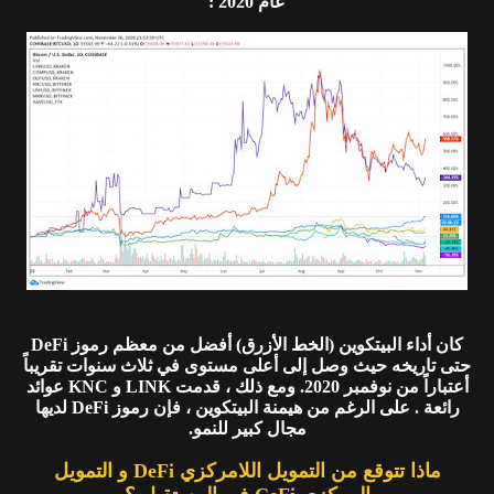
عام 2020 :
كان أداء البيتكوين (الخط الأزرق) أفضل من معظم رموز DeFi
حتى تاريخه حيث وصل إلى أعلى مستوى في ثلاث سنوات تقريباً
أعتباراً من نوفمبر 2020. ومع ذلك ، قدمت LINK و KNC عوائد
رائعة . على الرغم من هيمنة البيتكوين ، فإن رموز DeFi لديها
مجال كبير للنمو.
ماذا تتوقع من التمويل اللامركزي DeFi و التمويل