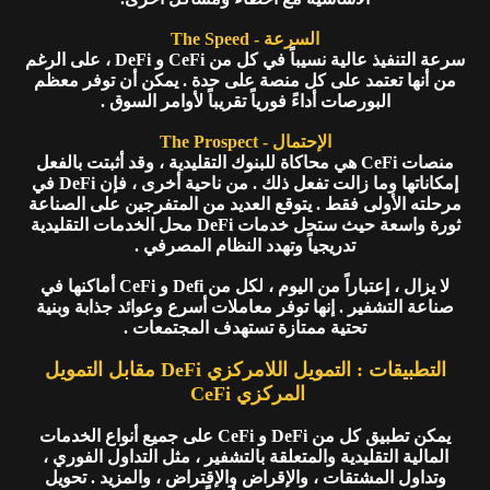
السرعة - The Speed
سرعة التنفيذ عالية نسيباً في كل من CeFi و DeFi ، على الرغم
من أنها تعتمد على كل منصة على حدة . يمكن أن توفر معظم
البورصات أداءً فورياً تقريباً لأوامر السوق .
الإحتمال - The Prospect
منصات CeFi هي محاكاة للبنوك التقليدية ، وقد أثبتت بالفعل
إمكاناتها وما زالت تفعل ذلك . من ناحية أخرى ، فإن DeFi في
مرحلته الأولى فقط . يتوقع العديد من المتفرجين على الصناعة
ثورة واسعة حيث ستحل خدمات DeFi محل الخدمات التقليدية
تدريجياً وتهدد النظام المصرفي .
لا يزال ، إعتباراً من اليوم ، لكل من Defi و CeFi أماكنها في
صناعة التشفير . إنها توفر معاملات أسرع وعوائد جذابة وبنية
تحتية ممتازة تستهدف المجتمعات .
التطبيقات : التمويل اللامركزي DeFi مقابل التمويل
المركزي CeFi
يمكن تطبيق كل من DeFi و CeFi على جميع أنواع الخدمات
المالية التقليدية والمتعلقة بالتشفير ، مثل التداول الفوري ،
وتداول المشتقات ، والإقراض والإقتراض ، والمزيد . تحويل