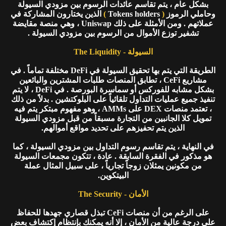
بشكل عام ، يتم تقاسم عائدات الرسوم بين مزودي السيولة
وحاملي الرموز
(
Tokens holders
)
الذين يختارون المشاركة في
عملاتهم . ومن الأمثلة على ذلك Uniswap ، وهي منصة مقايضة
تشفير توزع الأموال من الرسوم بين مزودي السيولة .
السيولة - The Liquidity
الطريقة التي يتم بها تحقيق السيولة في DeFi مختلفة تماماً . في
مشاريع CeFi ، تطابق المنصات طلبات المشترين والبائعين
بشكل مشابه للفوركس أو سماسرة البورصة . في DeFi ، لا يتم
تنفيذ جميع عمليات التداول تلقائياً على البلوكتشين . بدلاً من ذلك
، تعتمد منصات DEX على AMMs ، وهو مفهوم مبتكر يتم فيه
تمويل كلا الجانبين من التجارة مسبقاً من قبل مزودي السيولة
الذين يتم تحفيزهم على تحديد مواقع أموالهم.
في النهاية ، يتم تقاسم رسوم التداول بين مزودي السيولة ، كما
هو مذكور في الفقرة السابقة . عادة ، تتكون مجمعات السيولة
من مكونين يمثلان زوجاً تجارياً ، على سبيل المثال عملة
البيتكوين.
الأمان - The Security
على الرغم من أن منصات CeFi تبذل قصاري جهدها للحفاظ
على درجة عالية من الأمان ، إلا أنه يمكنك بإنتظام إكتشاف بعض