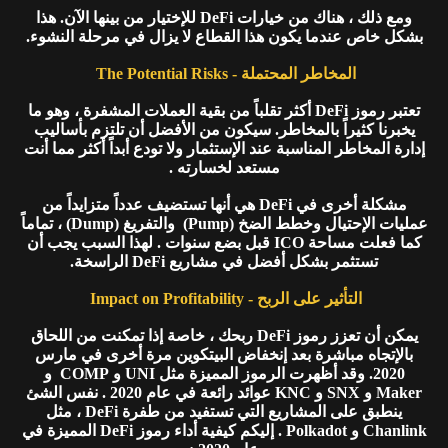
ومع ذلك ، هناك من خيارات DeFi للإختيار من بينها الآن. هذا
بشكل خاص عندما يكون هذا القطاع لا يزال في مرحلة النشوء.
المخاطر المحتملة - The Potential Risks
تعتبر رموز DeFi أكثر تقلباً من بقية العملات المشفرة ، وهو ما
يخبرنا كثيراً بالمخاطر. سيكون من الأفضل أن تلتزم بأساليب
إدارة المخاطر المناسبة عند الإستثمار ولا تودع أبداً أكثر مما أنت
مستعد لخسارته .
مشكلة أخرى في DeFi هي أنها تستضيف عدداً متزايداً من
عمليات الإحتيال وخطط الضخ (Pump) والتفريغ (Dump) ، تماماً
كما فعلت مساحة ICO قبل بضع سنوات . لهذا السبب يجب أن
تستثمر بشكل أفضل في مشاريع DeFi الراسخة.
التأثير على الربح - Impact on Profitability
يمكن أن تعزز رموز DeFi ربحك ، خاصة إذا تمكنت من اللحاق
بالإتجاه مباشرة بعد إنخفاض البيتكوين مرة أخرى في مارس
2020. وقد أظهرت الرموز المميزة مثل UNI و COMP و
Maker و SNX و KNC عوائد رائعة في عام 2020 . نفس الشئ
ينطبق على المشاريع التي تستفيد من طفرة DeFi ، مثل
Chanlink و Polkadot . إليكم كيفية أداء رموز DeFi المميزة في