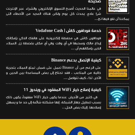
صحيحة
في عالمنا الحديث أصبح التسوق الإلكتروني والشراء عبر الإنترنت
شئ عادي يحدث كل يوم ولكن هناك العديد من الأخطاء التى
يمكننا أن نقع فيها تج...
خدمة فودافون كاش | Vodafone Cash
فودافون كاش هي محفظة إلكترونية على هاتفك الذكي بإمكانك
إيداع مالك وسحبها في أي وقت وفي أي مكان بضغطة زر. العملاء
الذين بإمكانهم أن ...
كيفية الإتصال بدعم Binance
على الرغم من أن Binance تعمل على ضمان تمتع العملاء بتجربة
خالية من المتاعب ، فقد تحتاج إلى بعض المساعدة بين الحين و
الآخر. لذا ، كيف تتواصل ...
كيفية إصلاح خيار WiFi المفقود في ويندوز 11
في كثير من الأحيان عندما يكون خيار WiFi مفقوداً، يكون ذلك
بسبب تعطيل جهاز الشبكة. إنها مشكلة شائعة إلى حد ما و يسهل
إصلاحها. إليك بعض الحل...