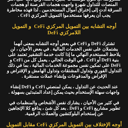
المنصات للتداول شهرة واجهت هجمات القرصنة أو هجمات
السرقة أدت إلى إختراق أموال المستخدمين . لذا فهذه مخاطرة
يجب أن يعرفها مستخدموا التمويل المركزي CeFi .
أوجه التشابه بين التمويل المركزي CeFi و التمويل
اللامركزي DeFi
تشترك DeFi و CeFi في بعض أوجه التشابه بمعنى أنهما
يشتملان على نفس الخدمات المالية . في بعض الأحيان ، لن
يلاحظ المستخدم النهائي ما إذا كانت خدمة التشفير تعتمد على
بنية DeFi أو CeFi . في الوقت الحالي ، يعمل كل من CeFi و
DeFi على تمكين نفس مجموعة الخدمات المالية ، بما في ذلك
التداول الفوري وتداول المشتقات وتداول الهامش و الإقتراض و
الإقراض والمدفوعات وإنشاء عملات مستقرة .
عند الحديث عن التداول ، يمكن لمنصتي CeFi و DeFi إنشاء
واجهات سهلة الإستخدام بحيث يمكن إعداد المتبدئين بسهولة .
في كثير من الأحيان ، يشارك نفس الأشخاص والمنظمات في
تطوير مشاريع CeFi و DeFi . بعد كل شئ ، يدافع كلا الإتجاهين
عن إستخدام البلوكتشين والعملات الرقمية.
أوجه الإختلاف بين التمويل المركزي CeFi مقابل التمويل