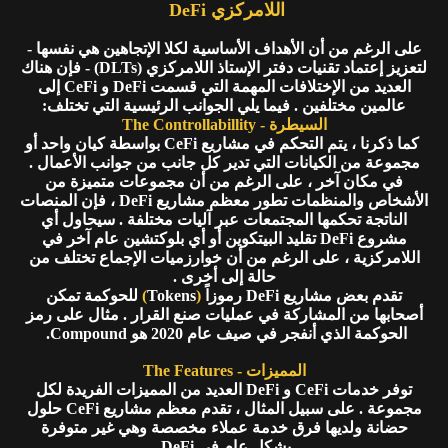
اللامركزي DeFi
على الرغم من أن الأهداف الأساسية لكلا الإتجاهين هي نفسها -
لتعزيز إعتماد تقنيات دفتر الإستاذ اللامركزي (DLTs) - فإن هناك
العديد من الإختلافات المهمة التي قسمت DeFi و CeFi إلى
عالمين مختلفين . فيما يلي الجوانب الرئيسية التي تختلف:
السيطرة - The Controllabillity
كما ذكرنا ، يتم التحكم في مشاريع CeFi بواسطة كيان واحد أو
مجموعة من الكيانات التي تدير كل جانب من جوانب الأعمال .
في مكان آخر ، على الرغم من أن مجموعات متميزة من
الأشخاص والمنظمات تطور معظم مشاريع DeFi ، فإن المنصات
الناتجة تحكمها المجتمعات عبر آليات مختلفة . سيحاول أي
مشروع DeFi تقليد البيتكوين أو أي بلوكتشين عام آخر في
اللامركزية ، على الرغم من أن خوارزميات الإجماع تختلف من
حالة إلى أخرى .
تقدم بعض مشاريع DeFi رموزاً
(
Tokens
)
للحوكمة تمكن
أصحابها من المشاركة في عمليات صنع القرار . مثال على رمز
الحوكمة الذي أنفجر في صيف عام 2020 هو Compound.
المميزات - The Features
توفر خدمات CeFi و DeFi العديد من المميزات الفريدة لكل
مجموعة . على سبيل المثال ، تقدم معظم مشاريع CeFi حلول
حضانة ولديها فرق خدمة عملاء مخصصة وهي غير متوفرة
بشكل عام في DeFi.