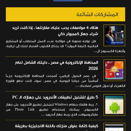
المشاركات الشائعة
هناك 4 مواصفات يجب عليك مقارنتها ، إذا كنت تريد
شراء جهاز كمبيوتر ذكي
هل تواجه صعوبة في مواكبة عبء العمل المتطلب أو المشاريع
الجانبية كثيفة الموارد؟ قد يحتاج اللابتوب القديم لديك إلى ترقية،
وأجهزة الكمبيوتر ال...
المحافظ الإلكترونية في مصر ــ دليلك الشامل لعام
2026
في عصر التحول الرقمي، أصبحت المحافظ الإلكترونية جزءاً
أساسياً من حياتنا اليومية في مصر، سواء كنت تدفع فاتورة
الكهرباء أو تحوّل فلوس لصاحبك ...
5 طرق لتشغيل تطبيقات الأندرويد على جهازك الـ PC
1. ربط هاتفك بنظام Windows لتشغيل تطبيق الأندرويد على جهاز
الكمبيوتر، يمكنك إستخدام تطبيق Phone Link من
مايكروسوفت، الذي يربط جهاز أندرويد ...
كيفية كتابة عنوان منزلك باللغة الانجليزية بطريقة