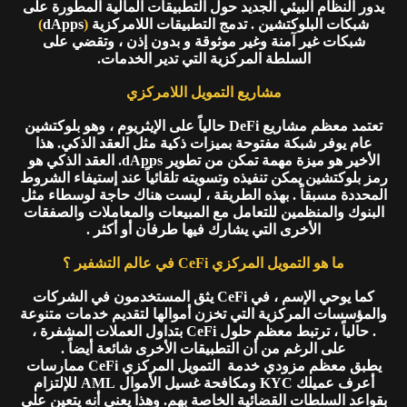
يدور النظام البيئي الجديد حول التطبيقات المالية المطورة على
شبكات البلوكتشين . تدمج التطبيقات اللامركزية
(
dApps
)
شبكات غير آمنة وغير موثوقة و بدون إذن ، وتقضي على
السلطة المركزية التي تدير الخدمات.
مشاريع التمويل اللامركزي
تعتمد معظم مشاريع DeFi حالياً على الإيثريوم ، وهو بلوكتشين
عام يوفر شبكة مفتوحة بميزات ذكية مثل العقد الذكي. هذا
الأخير هو ميزة مهمة تمكن من تطوير dApps. العقد الذكي هو
رمز بلوكتشين يمكن تنفيذه وتسويته تلقائياً عند إستيفاء الشروط
المحددة مسبقاً . بهذه الطريقة ، ليست هناك حاجة لوسطاء مثل
البنوك والمنظمين للتعامل مع المبيعات والمعاملات والصفقات
الأخرى التي يشارك فيها طرفان أو أكثر .
ما هو التمويل المركزي CeFi في عالم التشفير ؟
كما يوحي الإسم ، في CeFi يثق المستخدمون في الشركات
والمؤسسات المركزية التي تخزن أموالها لتقديم خدمات متنوعة
. حالياً ، ترتبط معظم حلول CeFi بتداول العملات المشفرة ،
على الرغم من أن التطبيقات الأخرى شائعة أيضاً .
يطبق معظم مزودي خدمة التمويل المركزي CeFi ممارسات
أعرف عميلك KYC ومكافحة غسيل الأموال AML للإلتزام
بقواعد السلطات القضائية الخاصة بهم. وهذا يعني أنه يتعين على