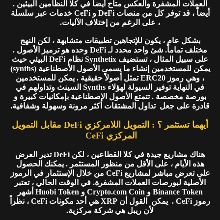
العملات المشفرة والعكس متاح أيضاً في كلا النظامين البيئين .
أيضاً ، قد توفر كل من منصات DeFi و CeFi خدمات عبر سلسلة
، على الرغم من إختلاف الآليات.
بشكل عام ، يكون للإتجاهين تطبيقات متشابهة ، لكن النهج
مختلف تماماً. شئ واحد محدد لـ DeFi وحده هو ترميز الأصول .
على سبيل المثال ، تستضيف Synthetix نظام DeFi البيئي حيث
يمكن للمستخدمين إنشاء ما يسمى الأصول الأصطناعية (synths)
، وهي رموز ERC20 تمثل أصولاً حقيقية . يمكن للمستخدمين
في النهاية توفير السيولة لهؤلاء Synths السينث وتداولهم في
بورصة مخصصة . تتمتع الأصول الإصطناعية بإمكانيات كبيرة و
قادرة على جعل تداول المشتقات أكثر مرونة وسهولة وشفافية.
أيهما تستثمر ؟ : التمويل اللامركزي DeFi مقابل التمويل
المركزي CeFi
هناك مشاريع جيدة في كلا القطاعين ، لكن DeFi تدير العرض
هذه الأيام ، على الأقل من منظور المستثمر . يمكنك الحصول
على تعرض مباشر لمشاريع CeFi من خلال الإستثمار في الرموز
الأصلية لبورصات العملات المشفرة. في الوقت الحالي ، تعتبر
Binance Token و Crypto.com Coin و Huobi Token أشهر
رموز CeFi . يمكن القول أن XRP هي أحد مكونات CeFi ، نظراً
لأن ريبل هي شركة مركزية.