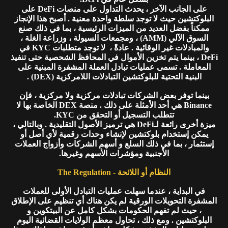
على الجانب الآخر ، يحدث التداول على منصات DeFi على
البلوكتشين حيث لا توجد سلطة واحدة معنية . أصبح هذا الإنجاز
ممكناً بفضل العديد من الميزات الرئيسية ، بما في ذلك صنع
السوق الآلي (AMM) ، ومجمعات السيولة ، وزراعة الغلة ،
والمبادلات غير الوقائية . عادةً ، لا توجد متطلبات KYC في
DeFi ، بينما يتم تخزين الأموال في المحافظ الشحصية حتى تنفيذ
المعاملة . تسمى عمليات تبادل العملة المشفرة المبنية على
البنية التحتية للبلوكتشين التبادلات اللامركزية (DEX) .
بينما توفر بعض الشركات تبادلات مركزية ولا مركزية ، فإن
Binance هي أحد الأمثلة على ذلك . منصة DEX الخاصة بها لا
تتطلب التسجيل أو التحقق من KYC.
ميزة أخرى رائعة لـDeFi هي ترميز الأصول التقليدية . وبالتالي ،
يمكن إستخدام بلوكتشين لإنشاء وحدات رقمية لأي أصل أو
إستثمار ، بما في ذلك السلع و أسهم الشركات وأزواج العملات
الأجنبية ومؤشرات الأسهم وغيرها.
النظام أو اللائحة - The Regulation
في البداية ، عندما سهلت عمليات التبادل الأولى للعملات
المشفرة التحويلات الورقية لم يكن هناك أي تنظيم على الإطلاق
، حيث لم تفهم الحكومات بشكل كامل عن البيتكوين و
البلوكتشين . ومع ذلك ، تحاول معظم الولايات القضائية اليوم