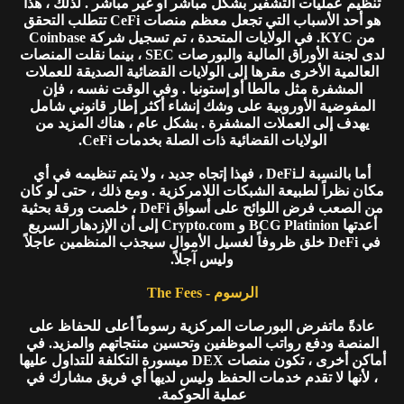
تنظيم عمليات التشفير بشكل مباشر أو غير مباشر . لذلك ، هذا
هو أحد الأسباب التي تجعل معظم منصات CeFi تتطلب التحقق
من KYC. في الولايات المتحدة ، تم تسجيل شركة Coinbase
لدى لجنة الأوراق المالية والبورصات SEC ، بينما نقلت المنصات
العالمية الأخرى مقرها إلى الولايات القضائية الصديقة للعملات
المشفرة مثل مالطا أو إستونيا . وفي الوقت نفسه ، فإن
المفوضية الأوروبية على وشك إنشاء أكثر إطار قانوني شامل
يهدف إلى العملات المشفرة . بشكل عام ، هناك المزيد من
الولايات القضائية ذات الصلة بخدمات CeFi.
أما بالنسبة لـDeFi ، فهذا إتجاه جديد ، ولا يتم تنظيمه في أي
مكان نظراً لطبيعة الشبكات اللامركزية . ومع ذلك ، حتى لو كان
من الصعب فرض اللوائح على أسواق DeFi ، خلصت ورقة بحثية
أعدتها BCG Platinion و Crypto.com إلى أن الإزدهار السريع
في DeFi خلق ظروفاً لغسيل الأموال سيجذب المنظمين عاجلاً
وليس آجلاً.
الرسوم - The Fees
عادةً ماتفرض البورصات المركزية رسوماً أعلى للحفاظ على
المنصة ودفع رواتب الموظفين وتحسين منتجاتهم والمزيد. في
أماكن أخرى ، تكون منصات DEX ميسورة التكلفة للتداول عليها
، لأنها لا تقدم خدمات الحفظ وليس لديها أي فريق مشارك في
عملية الحوكمة.