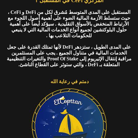
المركزي CeFi في المستقبل ؟
المستقبل على المدى المتوسط مُشرق لكل من DeFi و CeFi ،
حيث ستسلط الأزمة المالية الضوء على أهمية أصول اللجوء مع
الأرتباط المنخفض بالأسواق التقليدية . سيؤكد أيضاً على أهمية
حلول البلوكتشين لجميع أنواع الخدمات المالية التي لا ينبعي
للحكومات التلاعب بها .
على المدى الطويل ، ستزدهر DeFi لأنها تمتلك القدرة على جعل
الخدمات المالية في متناول الجميع . يجب على المستثمرين
مراقبة إنتقال الإثيريوم إلى Proof Of Stake والتغيرات التنظيمية
المتعلقة بـ DeFi ، والتي ستوثر على القطاع الناشئ.
دمتم في رعاية الله