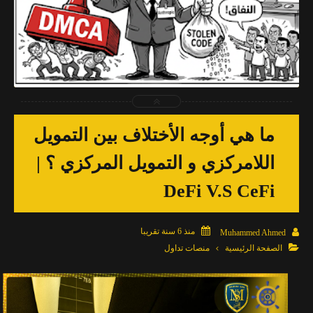
2026-04-03
Muhammed Ahmed
شاهد الموضوع
ما هي أوجه الأختلاف بين التمويل
اللامركزي و التمويل المركزي ؟ |
DeFi V.S CeFi

منذ 6 سنة تقريبا

Muhammed Ahmed

الصفحة الرئيسية
منصات تداول