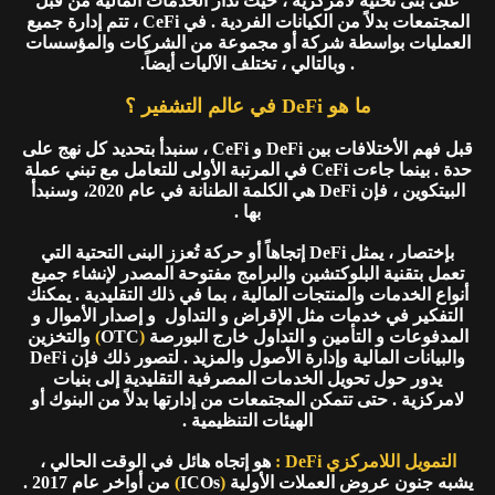
على بنى تحتية لامركزية ، حيث تُدار الخدمات المالية من قبل
المجتمعات بدلاً من الكيانات الفردية . في CeFi ، تتم إدارة جميع
العمليات بواسطة شركة أو مجموعة من الشركات والمؤسسات
. وبالتالي ، تختلف الآليات أيضاً.
ما هو DeFi في عالم التشفير ؟
قبل فهم الأختلافات بين DeFi و CeFi ، سنبدأ بتحديد كل نهج على
حدة . بينما جاءت CeFi في المرتبة الأولى للتعامل مع تبني عملة
البيتكوين ، فإن DeFi هي الكلمة الطنانة في عام 2020، وسنبدأ
بها .
بإختصار ، يمثل DeFi إتجاهاً أو حركة تُعزز البنى التحتية التي
تعمل بتقنية البلوكتشين والبرامج مفتوحة المصدر لإنشاء جميع
أنواع الخدمات والمنتجات المالية ، بما في ذلك التقليدية . يمكنك
التفكير في خدمات مثل الإقراض و التداول و إصدار الأموال و
المدفوعات و التأمين و التداول خارج البورصة
(
OTC
)
والتخزين
والبيانات المالية وإدارة الأصول والمزيد . لتصور ذلك فإن DeFi
يدور حول تحويل الخدمات المصرفية التقليدية إلى بنيات
لامركزية . حتى تتمكن المجتمعات من إدارتها بدلاً من البنوك أو
الهيئات التنظيمية .
التمويل اللامركزي DeFi :
هو إتجاه هائل في الوقت الحالي ،
يشبه جنون عروض العملات الأولية
(
ICOs
)
من أواخر عام 2017 .