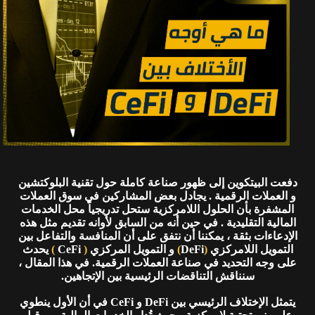
دفعت البيتكوين إلى ظهور صناعة كاملة حول تقنية البلوكتشين
و العملات الرقمية . يجادل بعض المشاركين في سوق العملات
المشفرة بأن الحلول اللامركزية ستحل تدريجياً محل الخدمات
المالية التقليدية . في حين أنه من السابق لأوانه تقديم مثل هذه
الإدعاءات بثقة ، يمكننا أن نتفق على أن المنافسة والتفاعل بين
التمويل اللامركزي
(
DeFi
)
و التمويل المركزي
(
CeFi
)
يحدث
على وجه التحديد في صناعة العملات الرقمية. في هذا المقال ،
سنناقش التناقضات الرئيسية بين الإتجاهين.
يتمثل الإختلاف الرئيسي بين DeFi و CeFi في أن الأول ينطوي