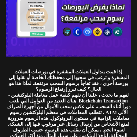
إذا قمت بتداول العملات المشفرة في بورصات العملات
المشفرة و ترغب في سحبها إلى محفظتك الخاصة أو نقلها إلى
بورصة أخرى ، فقد تفاجأ برسوم السحب مرتفعة. لماذا هذا هو
الحال؟ كيف تبرر إرتفاع الرسوم؟
لفهم ما يحدث ، علينا أن نفهم كيفية عمل معاملة البلوكتشين -
Blockchain Transaction. هناك العديد من العوامل التي تلعب
دوراً أثناء السحب. على عكس سحب الأموال من أجهزة الصراف
الآلي ATM ، تتطلب المعاملات في معظم البلوكتشين رسوم
معاملات إلزامية في مستوى البروتوكول. هذه الرسوم ضرورية
لمنع الأشخاص من إرسال رسائل غير مرغوب فيها إلى الشبكة.
لسوء الحظ ، يمكن أن تتقلب هذه الرسوم حسب الظروف
المختلفة. لنأخذ البيتكوين على سبيل المثال منذ أكثر العملات