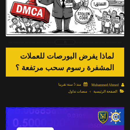
2026-04-03
Muhammed Ahmed
شاهد الموضوع
لماذا يفرض البورصات للعملات
المشفرة رسوم سحب مرتفعة ؟

منذ 5 سنة تقريبا

Muhammed Ahmed

الصفحة الرئيسية
منصات تداول