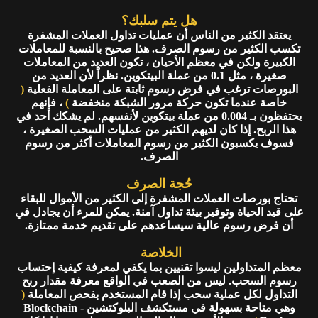
هل يتم سلبك؟
يعتقد الكثير من الناس أن عمليات تداول العملات المشفرة
تكسب الكثير من رسوم الصرف. هذا صحيح بالنسبة للمعاملات
الكبيرة ولكن في معظم الأحيان ، تكون العديد من المعاملات
صغيرة ، مثل 0.1 من عملة البيتكوين. نظراً لأن العديد من
البورصات ترغب في فرض رسوم ثابتة على المعاملة الفعلية
(
خاصة عندما تكون حركة مرور الشبكة منخفضة
)
، فإنهم
يحتفظون بـ 0.004 من عملة بيتكوين لأنفسهم. لم يشكك أحد في
هذا الربح. إذا كان لديهم الكثير من عمليات السحب الصغيرة ،
فسوف يكسبون الكثير من رسوم المعاملات أكثر من رسوم
الصرف.
حُجة الصرف
تحتاج بورصات العملات المشفرة إلى الكثير من الأموال للبقاء
على قيد الحياة وتوفير بيئة تداول آمنة. يمكن للمرء أن يجادل في
أن فرض رسوم عالية سيساعدهم على تقديم خدمة ممتازة.
الخلاصة
معظم المتداولين ليسوا تقنيين بما يكفي لمعرفة كيفية إحتساب
رسوم السحب. ليس من الصعب في الواقع معرفة مقدار ربح
التداول لكل عملية سحب إذا قام المستخدم بفحص المعاملة
(
وهي متاحة بسهولة في مستكشف البلوكتشين - Blockchain