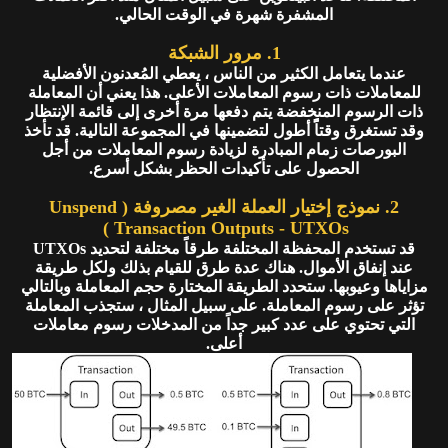
المشفرة شهرة في الوقت الحالي.
1. مرور الشبكة
عندما يتعامل الكثير من الناس ، يعطي المُعدنون الأفضلية
للمعاملات ذات رسوم المعاملات الأعلى. هذا يعني أن المعاملة
ذات الرسوم المنخفضة يتم دفعها مرة أخرى إلى قائمة الإنتظار
وقد تستغرق وقتاًً أطول لتضمينها في المجموعة التالية. قد تأخذ
البورصات زمام المبادرة لزيادة رسوم المعاملات من أجل
الحصول على تأكيدات الحظر بشكل أسرع.
2. نموذج إختيار العملة الغير مصروفة ( Unspend
Transaction Outputs - UTXOs )
قد تستخدم المحفظة المختلفة طرقاً مختلفة لتحديد UTXOs
عند إنفاق الأموال. هناك عدة طرق للقيام بذلك ولكل طريقة
مزاياها وعيوبها. ستحدد الطريقة المختارة حجم المعاملة وبالتالي
تؤثر على رسوم المعاملة. على سبيل المثال ، ستجذب المعاملة
التي تحتوي على عدد كبير جداً من المدخلات رسوم معاملات
أعلى.