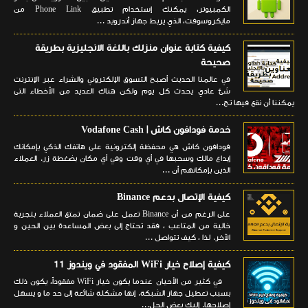
الكمبيوتر، يمكنك إستخدام تطبيق Phone Link من
مايكروسوفت، الذي يربط جهاز أندرويد ...
كيفية كتابة عنوان منزلك باللغة الانجليزية بطريقة
صحيحة
في عالمنا الحديث أصبح التسوق الإلكتروني والشراء عبر الإنترنت
شئ عادي يحدث كل يوم ولكن هناك العديد من الأخطاء التى
يمكننا أن نقع فيها تج...
خدمة فودافون كاش | Vodafone Cash
فودافون كاش هي محفظة إلكترونية على هاتفك الذكي بإمكانك
إيداع مالك وسحبها في أي وقت وفي أي مكان بضغطة زر. العملاء
الذين بإمكانهم أن ...
كيفية الإتصال بدعم Binance
على الرغم من أن Binance تعمل على ضمان تمتع العملاء بتجربة
خالية من المتاعب ، فقد تحتاج إلى بعض المساعدة بين الحين و
الآخر. لذا ، كيف تتواصل ...
كيفية إصلاح خيار WiFi المفقود في ويندوز 11
في كثير من الأحيان عندما يكون خيار WiFi مفقوداً، يكون ذلك
بسبب تعطيل جهاز الشبكة. إنها مشكلة شائعة إلى حد ما و يسهل
إصلاحها. إليك بعض الحل...