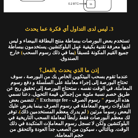
3. ليس لدى التداول أي فكرة عما يحدث
تستخدم بعض البورصات ببساطة منتج البطاقة البيضاء و ليس
لديها معرفة تقنية بكيفية عمل البلوكتشين. يستخدمون ببساطة
جميع القيم المكونة مُسبقاً
(
بما في ذلك رسوم السحب
)
خارج
الصندوق.
إذن ما الذي يحدث بالفعل؟
عندما تقوم بسحب البيتكوين الخاص بك من البورصة ، سوف
تحتاج البورصة إلى إجراء معاملة على السلسلة و دفع رسوم
المعاملة. في الوقت نفسه ، ستحتاج البورصة إلى تحقيق ربح عن
طريق خصم نسبة مئوية من إجمالي قيمة التحويل. دعنا نسمي
هذه الرسوم
"
رسوم الصرف - Exchange fee
"
. تتضمن بعض
التداولات رسوم المعاملة في رسوم الصرف بينما يفرض عليك
البعض رسوماً مرتين
(
لم يدرك معظم المستخدمين ذلك
)
. توفر
لك معظم البورصات فقط رابطاً لمعاملة السحب التاريخية في
البلوكتشين ولكن لا تسجل رسوم المعاملات المتكبدة في ذلك
الوقت. وبالتالي ، سيكون من الصعب جداً العودة والتحقق من
حجم المعاملة.