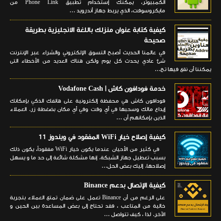
الكمبيوتر، يمكنك إستخدام تطبيق Phone Link من
مايكروسوفت، الذي يربط جهاز أندرويد ...
كيفية كتابة عنوان منزلك باللغة الانجليزية بطريقة
صحيحة
في عالمنا الحديث أصبح التسوق الإلكتروني والشراء عبر الإنترنت
شئ عادي يحدث كل يوم ولكن هناك العديد من الأخطاء التى
يمكننا أن نقع فيها تج...
خدمة فودافون كاش | Vodafone Cash
فودافون كاش هي محفظة إلكترونية على هاتفك الذكي بإمكانك
إيداع مالك وسحبها في أي وقت وفي أي مكان بضغطة زر. العملاء
الذين بإمكانهم أن ...
كيفية إصلاح خيار WiFi المفقود في ويندوز 11
في كثير من الأحيان عندما يكون خيار WiFi مفقوداً، يكون ذلك
بسبب تعطيل جهاز الشبكة. إنها مشكلة شائعة إلى حد ما و يسهل
إصلاحها. إليك بعض الحل...
كيفية الإتصال بدعم Binance
على الرغم من أن Binance تعمل على ضمان تمتع العملاء بتجربة
خالية من المتاعب ، فقد تحتاج إلى بعض المساعدة بين الحين و
الآخر. لذا ، كيف تتواصل ...