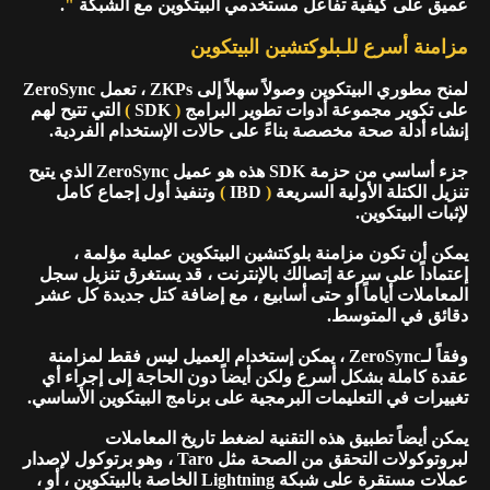
عميق على كيفية تفاعل مستخدمي البيتكوين مع الشبكة
"
.
مزامنة أسرع للـبلوكتشين البيتكوين
لمنح مطوري البيتكوين وصولاً سهلاً إلى ZKPs ، تعمل ZeroSync
على تكوير مجموعة أدوات تطوير البرامج
(
SDK
)
التي تتيح لهم
إنشاء أدلة صحة مخصصة بناءً على حالات الإستخدام الفردية.
جزء أساسي من حزمة SDK هذه هو عميل ZeroSync الذي يتيح
تنزيل الكتلة الأولية السريعة
(
IBD
)
وتنفيذ أول إجماع كامل
لإثبات البيتكوين.
يمكن أن تكون مزامنة بلوكتشين البيتكوين عملية مؤلمة ،
إعتماداً على سرعة إتصالك بالإنترنت ، قد يستغرق تنزيل سجل
المعاملات أياماً أو حتى أسابيع ، مع إضافة كتل جديدة كل عشر
دقائق في المتوسط.
وفقاً لـZeroSync ، يمكن إستخدام العميل ليس فقط لمزامنة
عقدة كاملة بشكل أسرع ولكن أيضاً دون الحاجة إلى إجراء أي
تغييرات في التعليمات البرمجية على برنامج البيتكوين الأساسي.
يمكن أيضاً تطبيق هذه التقنية لضغط تاريخ المعاملات
لبروتوكولات التحقق من الصحة مثل Taro ، وهو برتوكول لإصدار
عملات مستقرة على شبكة Lightning الخاصة بالبيتكوين ، أو ،