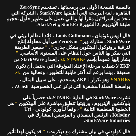
بالنسبة للنسخة الأولى من برمجياتها ، تستخدم ZeroSync
القاهرة ، لغة البرمجة التي أطلقتها StarkWare ، الشركة التي
تتخذ من اسرا*ئيل مقراً لها و التي تعمل على تطوير حلول تحجيم
طبقة الإيثريوم -2 الشهيرة StarkEx و StarkNet.
قال لويس غوثمان - Louis Guthmann ، قائد النظام البيئي في
StarkWare - ستارك وير
"
ZeroSync هي أول محاولة إنتاج
لترقية بروتوكول البيتكوين بشكل جذري
"
،
"
سيغير الطريقة
التي يفكر بها الناس حول النظام على المستوى الأساسي.
"
يشار إليها عموماً بإسم
zk-STARKs
، إصدار StarkWare من
ZKP لا يتطلب مرحلة الإعداد الموثوقة التي يحتمل أن تكون
ضعيفة ، بينما يزعم أنه أكثر قابلية للتطوير ، وفعالية من
zk-
SNARKs
وهو تكرار لـZKP يستخدم ، على سبيل المثال ،
بواسطة العملة المشفرة التي تركز على الخصوصية ZCash .
نشرت StarkWare في البداية zk-STARKs حصرياً على
بلوكتشين الإيثريوم ، ورؤيتها تنطلق مباشرة على البيتكوين
"
هي
الخطوة المنطقية التالية
"
، وفقاً لـأوري كولودني - Uri
Kolodny ، الرئيس التنفيذي و المؤسس المشارك في
StarkWare Industries.
قال كولودني في بيان مشترك مع ديكربت :
"
قد يكون لهذا تأثير