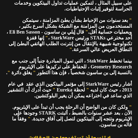
على سبيل المثال ، لتمكين عمليات تداول البيتكوين وخدمات
الحراسة لتوفير إثبات الإحتياطيات.
"
بعد سنوات من الإحباط بشأن بطئ المزامنة ، سيتمكن
المستخدمون من المزامنة مع الشبكة بشكل أسرع بكثير ،
وبعمليات حسابية أقل.
"
قال إيلي بن ساسون - Eli Ben Sasson ،
أحد مخترعي STAKs ورئيس StarkWare ،
"
إنها قفزة
تكنولوجية شبيهة بالإنتقال من إنترنت الطلب الهاتفي البطئ إلى
النطاق العريض عالي السرعة.
"
بينما تخطط StakWare ، التي تمول المبادرة جنباً إلى جنب مع
Geometry Research ، للحفاظ على تركيزها على الإيثريوم
بالنسبة إلى بن ساسون شخصياً ، فإن هذا التطور
"
يغلق دائرة
"
.
أشار رئيس StarkWare إلى مؤتمر البيتكوين الذي عقد في عام
2013 ، حيث كان لديه
"
لحظة Eureka
"
حيث أدرك أن التشفير
الذي ساعد في اختراعه يمكن أن يغير البلوكتشين.
"
ولكن كان من الواضح أن الرحلة يجب أن تبدأ على الإيثريوم.
الآن ، بعد عشر سنوات بالضبط ، أثبتت STARK وجودها على
الإيثريوم وتتجه إلى البيتكوين لتصل إلى آفاق جديدة.
"
وفقاً ما
قاله بن ساسون.