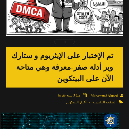
2026-04-03
Muhammed Ahmed
شاهد الموضوع
تم الإختبار على الإيثريوم و ستارك
وير أدلة صفر-معرفة وهي متاحة
الآن على البيتكوين

منذ 3 سنة تقريبا

Muhammed Ahmed

الصفحة الرئيسية
أخبار البيتكوين