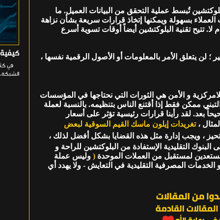
بلوكتشين تُبسط عملية التحقق من البيانات العميل. ما
ت العملاء بسهولة ويمكنها إتخاذ قرارات سريعة بشأن نزاهة
 لا. تتيح تقنية البلوكتشين أيضاً أوقات تسوية أسرع
كيفية إصلاح خيا
 ؛ لن يتعلق الأمر بالمعلومات أو الأصول الرقمية نفسها ،
الشبكة. 
لامركزية و الأمن هي الثورات التي نحتاجها في المؤسسات
التبني ممكن فقط إذا أقتنع الناس بتنظيمه. بالنسبة لعملة
حاً بعد. لقد رأينا قرارات رئيسية تؤثر على أسعار
مثال ،
تغريدات إيلون ماسك القيم السوقية لبعض
تحيز ، ويجب إدارة مثل هذه القضايا بشكل أفضل لذلك ،
البنوك التقليدية الإستفادة من البلوكتشين للراحة و
مستعدين لمستقبل من العملات الموحدة
(
وليس عملة
لخدمات المصرفية التقليدية في التعايش - ولا يهدد أي