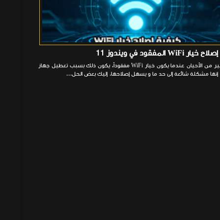
ر WiFi المفقود في ويندوز 11
في كثير من الأحيان عندما يكون خيار WiFi مفقوداً، يكون ذلك بسبب تعطيل جهاز
إنها مشكلة شائعة إلى حد ما و يسهل إصلاحها. إليك بعض الحل...