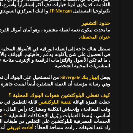
القادمة ، قد يكون لدينا خيارات دف أكثر إستقراراً وأسرع. 
تكنولوجيا المستقبل
JP Morgan
و البنك المركزي السويدي.
حدود التشفير
ما يحدث ليكون نعمة لعملة مشفرة ، وهو أمان أموال الفرد
عنوان المحفظة
.
ستظل هناك حاجة إلى العملة الورقية في الأسواق المحلية 
في الحصول على شئ يأكلونه ودعم رفاهيتهم. الهواتف والأد
، ما لم تكن الأصول والإلتزامات الرقمية و الإنترنت متاحة 
للمشتريات المحلية الشخصية.
يجعل
إنهيار بنك Silvergate
من المستحيل على البنوك أن تمش
وهي رسالة مؤسفة أن العملة المشفرة أيضاً ليست جاهزة 
كيف تغطي البلوكتشين هفوات البنوك المحلية ؟
جعلت الميزة الهائلة
لتقنية البلوكتشين
قابلة للتطبيق في صن
وقت المعالجة ، وإنخفاض التكلفة ومشاركة رأس المال ، و
أساسي ، يُبسط العمليات و يُزيل الإحتكاكات التشغيلية.
"
من
الخدمات المصرفية للبلوكتشين على التخلص من طبقات التعد
زاد عدد الطبقات ، زادت مساحة الخطأ ؛
أفادت فيريفي
أنه 