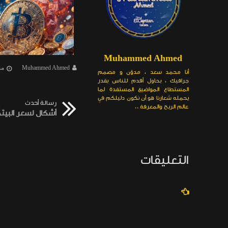
Muhammed Ahmed
Muhammed Ahmed
منذ 3 سنة تقريبا
Muhammed Ahmed
منذ 8 أش
أنا محمد سعد ، مدوّن و مصمم
جرافيك ، بحاول أقدم للناس بقدر
المستطاع المواضيع المستفدة لما
يحمله شعارنا هو أن نكون دليلكم في
رسالة أحدث
عالم الربح والمعرفة ..
التعليقات