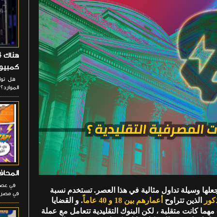
كمبيوت
هل تواج
الموارد؟ 
المحافظ
في عصر ا
علها وسيلة تداول مثالية في هذا العصر. تستخدم نسبة
في مصر، 
كور
الذين تتراوح
أعمارهم بين 18 و 40 عاماً
. و القضايا
مهما كانت متقلبة ، لكن البنوك التقليدية تتعامل مع عملة