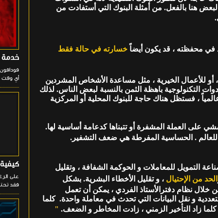
البعض هنا بالفعل. من أمثلة البنوك التي أستفادت من
 في محفظته ، قد يكون أيضاً
خسارته في حالة فقط
خدمة فودا
فودافون 
أي وقت و
، أو للأعمال الخيرية ، مثل مساعدة الأشخاص المشردين
وات التكنولوجية باهظة الثمن بالنسبة لبعض الناس. لذلك
عالمياً ، فستظل هناك حاجة للبنوك المحلية أو المركزية
ي على العملة المشفرة أو تتبناها كدعامة أساسية لها.
للعالم . الحساسية المفرطة هي ضعف التشفير.
كيفية ال
اعة التمويل للمعاملات و الحوكمة الشفافة ، وتقليل
الحد من الإحتيال
، و تقليل الأخطاء البشرية. بشكل
فقد تحتا
 خلال نظام دفترالأستاذ الفردي ، يمكن أن تعمل
دية و نقل البيانات التي تحدث في معاملة واحدة. كلما
كلما زاد التأخير الزمني ، زادت المخاطر و الضعف.
"