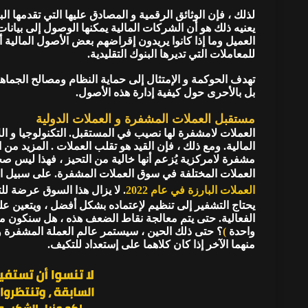
لذلك ، فإن الوثائق الرقمية و المصادق عليها التي تقدمها ال
يعنيه ذلك هو أن الشركات المالية يمكنها الوصول إلى بيانا
العميل وما إذا كانوا يريدون إقراضهم بعض الأصول المالية أم
للمعاملات التي تديرها البنوك التقليدية.
تهدف الحوكمة و الإمتثال إلى حماية النظام ومصالح الجماهير
بل بالأحرى حول كيفية إدارة هذه الأصول.
مستقبل العملات المشفرة و العملات الدولية
العملات لامشفرة لها نصيب في المستقبل. التكنولوجيا و ال
المالية. ومع ذلك ، فإن القيد هو تقلب العملات . المزيد من 
مشفرة لامركزية يُزعم أنها خالية من التحيز ، فهذا ليس صحي
العملات المختلفة في سوق العملات المشفرة. على سبيل ال
العملات البارزة في عام 2022
. لا يزال هذا السوق عرضة لل
يحتاج التشفير إلى تنظيم لإعتماده بشكل أفضل ، ويتعين على 
الفعالية. حتى يتم معالجة نقاط الضعف هذه ، هل سنكون 
واحدة
)
؟ حتى ذلك الحين ، سيستمر عالم العملة المشفرة و ا
منهما الآخر إذا كان كلاهما على إستعداد للتكيف.