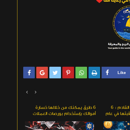








انهيار العملات المشفرة القادم : 6
6 طرق يمكنك من خلالها خسارة
هل سيحقق 
بتها في عام
أموالك بإستخدام بورصات العملات
المشفرة وكيفية تجنبها
عوامل يجب