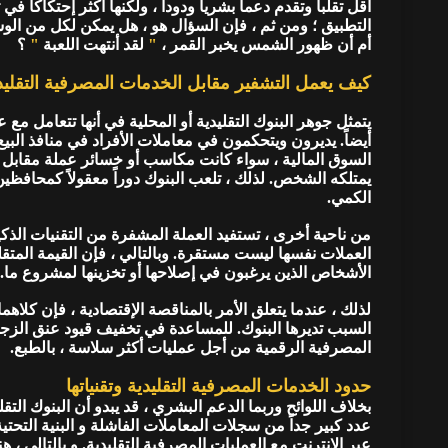
أقل تقلباً وتقدم دعماً بشرياً ودوداً ، ولكنها أكثر إحتكاكاً
التطبيق ؛ ومن ثم ، فإن السؤال هو ، هل يمكن لكل من الوسائ
أم أن ظهور الشمس يخبر القمر ،
"
لقد أنتهت اللعبة
"
؟
كيف يعمل التشفير مقابل الخدمات المصرفية التقليد
يتمثل جوهر البنوك التقليدية أو المحلية في أنها تتعامل م
أيضاً. يديرون ويتحكمون في معاملات الأفراد في منافذ البيع
السوق المالية ، سواء كانت مكاسب أو خسائر عملة مقابل 
يمتلكه الشخص. لذلك ، تلعب البنوك دوراً معقولاً كمحافظين
الكمي.
من ناحية أخرى ، تستفيد العملة المشفرة من التقنيات الذكي
العملات نفسها ليست مستقرة. وبالتالي ، فإن القيمة المتقل
الأشخاص الذين يرغبون في إصلاحها أو تخزينها لمشروع ما.
لذلك ، عندما يتعلق الأمر بالمناقصة الإقتصادية ، فإن كلاهم
السبب تديرها البنوك. للمساعدة في تخفيف قيود عنق الزجا
المصرفية الرقمية من أجل عمليات أكثر سلاسة ، بالطبع.
حدود الخدمات المصرفية التقليدية وتقنياتها
بخلاف اللوائح وربما الدعم البشري ، قد يبدو أن البنوك الت
عدد كبير جداً من سجلات المعاملات الفاشلة و البنية التحت
عبر الإنترنت مع العمليات المصرفية التقليدية. و بالتالي ، ه