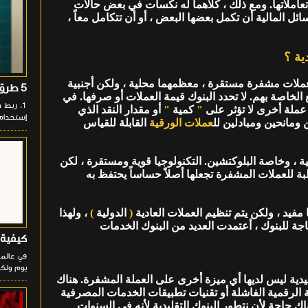
 في تعاملاتها. ومع ذلك ، كلاهما له نكسات في بعض حالات
ل المالية أن تكمل بعضها البعض ، أو أن تتكامل معاً ،
ية ؟
ع عملات مشفرة مستقرة ، معظمهما محلية ، ولكن أجنبية
5 طرق لتشغيل تطبيقات الأندرويد على جهازك الـ PC
 الخاصة بهم. لا تحدد البنوك قيمة العملات أو صرفها. في
عملة أخرى لا تؤثر على
"
كمية
"
أو مقدار النقد الذي
إستخدام تطبيق Phone Link من مايكر
 ومانحين ومبادلين لل
عملات الورقية
القابلة للقياس
ة ، وخاصة البلوكتشين. التكنولوجيا قوية ومستقرة ، لكن
بة للعملات المشفرة تجعلها أصلاً حساساً يحتفظ به
ا مفيد ، ولكن يتم تنظيم العملات العادية
(
الدولية
)
، ولهذا
جة للبنوك ، أعتمدت العديد من البنوك الخدمات
كيفية 
في عالمن
يوم ولكن
قليدية ليس لديها أي ميزة أخرى على العملة المشفرة. هناك
ية الرقمية الفاشلة أو تقنيات تطبيقات الخدمات المصرفية
ناك حاجة لأن نتطور البنوك التقليدية لأنه في السنوات