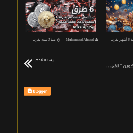
هر تقريبا
Muhammed Ahmed
منذ 3 سنة تقريبا
d Ahmed
رسالة أقدم
أشكال لسعر البيتكوين " القمة المحلية " ، توقع تصحيح طفيف