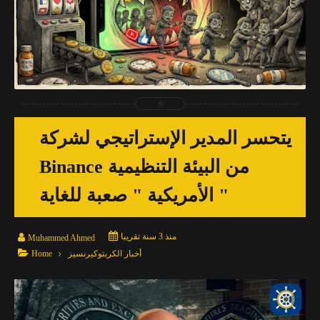
2026-03-28
Muhammed Ahmed
شاهد الموضوع
يتحسر المدير الإستراتيجي لشركة
Binance من البيئة التنظيمية
الأمريكية " صعبة للغاية "

منذ 3 سنة تقريبا

Muhammed Ahmed

أخبار الكربتوكيرنسيز
Home