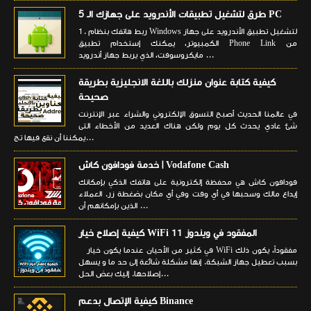
5 طرق لتشغيل تطبيقات الأندرويد على جهازك الـ PC
1. ربط هاتفك بنظام Windows لتشغيل تطبيق الأندرويد على جهاز
الكمبيوتر، يمكنك إستخدام تطبيق Phone Link من
مايكروسوفت، الذي يربط جهاز أندرويد ...
كيفية كتابة عنوان منزلك باللغة الانجليزية بطريقة
صحيحة
في عالمنا الحديث أصبح التسوق الإلكتروني والشراء عبر الإنترنت
شئ عادي يحدث كل يوم ولكن هناك العديد من الأخطاء التى
يمكننا أن نقع فيها تج...
خدمة فودافون كاش | Vodafone Cash
فودافون كاش هي محفظة إلكترونية على هاتفك الذكي بإمكانك
إيداع مالك وسحبها في أي وقت وفي أي مكان بضغطة زر. العملاء
الذين بإمكانهم أن ...
كيفية إصلاح خيار WiFi المفقود في ويندوز 11
في كثير من الأحيان عندما يكون خيار WiFi مفقوداً، يكون ذلك
بسبب تعطيل جهاز الشبكة. إنها مشكلة شائعة إلى حد ما و يسهل
إصلاحها. إليك بعض الحل...
كيفية الإتصال بدعم Binance