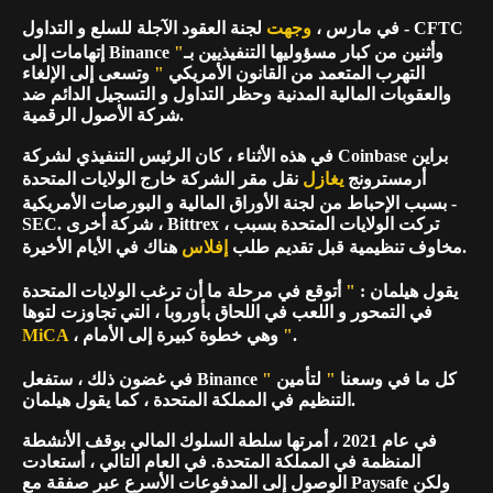
في مارس ،
وجهت
لجنة العقود الآجلة للسلع و التداول - CFTC
إتهامات إلى Binance وأثنين من كبار مسؤوليها التنفيذيين بـ
"
التهرب المتعمد من القانون الأمريكي
"
وتسعى إلى الإلغاء
والعقوبات المالية المدنية وحظر التداول و التسجيل الدائم ضد
شركة الأصول الرقمية.
في هذه الأثناء ، كان الرئيس التنفيذي لشركة Coinbase براين
أرمسترونج
يغازل
نقل مقر الشركة خارج الولايات المتحدة
بسبب الإحباط من لجنة الأوراق المالية و البورصات الأمريكية -
SEC. شركة أخرى ، Bittrex ، تركت الولايات المتحدة بسبب
هناك في الأيام الأخيرة.
مخاوف تنظيمية قبل تقديم طلب
إفلاس
يقول هيلمان :
"
أتوقع في مرحلة ما أن ترغب الولايات المتحدة
في التمحور و اللعب في اللحاق بأوروبا ، التي تجاوزت لتوها
.
"
، وهي خطوة كبيرة إلى الأمام
MiCA
كل ما في وسعنا
"
لتأمين
"
في غضون ذلك ، ستفعل Binance
التنظيم في المملكة المتحدة ، كما يقول هيلمان.
في عام 2021 ، أمرتها سلطة السلوك المالي بوقف الأنشطة
المنظمة في المملكة المتحدة. في العام التالي ، أستعادت
الوصول إلى المدفوعات الأسرع عبر صفقة مع Paysafe ولكن