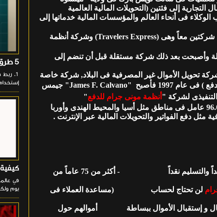
ل التجارية إلى فئتين (التحويلات المالية العالمية
 الوكلاء فى أنحاء العالم والمؤسسات المالية خدماتها إلى
" مونى جرام نتيجة إندماج شركتين معاً وهى (Travelers Express) وشركة أنظمة
املة وأصبحت بعد ذلك شركة مستقلة قبل أن تنضم إلى
5 طرق لتشغيل تطبيقات الأندرويد على جهازك الـ PC
ة أكبر شركة تحويل الأموال غير المصرفية فى البلاد, شركة خاصة
إستخدام تطبيق Phone Link من مايكر
للدفع ) فى عام 1997 فأصبح "James F. Calvano" جيمس
لتنفيذى لشركة "
أنظمة مونى جرام للدفع
"
- بحلول عام 2006 توسفت مونى جرام لتشمل أكثر من 96.000 عامل فى مناطق مثل أسيا والمحيط الهندى وأوربا
ل دفع الفواتير والتحويلات المالية عبر الإنترنت .
كيفية 
الأموال تصل فى دقائق معدودة - الإرسال نقداً والتسليم نقداً - أكثر من 75 عاماً من
في عالمن
يوم ولكن
رام
لن تحتاج لحساب (مساعدة العملاء فى
رسال و إستقبال الأموال ببساطة أموالهم حول