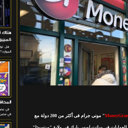
كمبيوت
هل تواج
الموارد؟ 
المحافظ
في عصر ا
في مصر، 
MoneyGra
" مونى جرام فى أكثر من 200 دولة مع
 للعمليات فى سانت لويس بارك فى ولاية "مينسوتا"