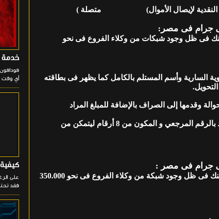
ية لإيصال الأموال) متصلة )
ى جرام فى مصر
:
منك فى ظل وجود شبكات من وكلاء الفروع فى نحو
خدمة فودا
فودافون 
ية السارية وأسم المستلم بالكامل كما يظهر فى بطاقته
أي وقت و
التحويل.
حوالة وقدمها إلى الصراف بالإضافة للمبلغ المراد
4- أبلغ المرسل إليه : إحتفظ بإيصال العملية و أبلغ المستفيد بالرقم المرجعي و المكون من 8 أرقام ليتمكن من
كيفية ال
نى جرام فى مصر :
 منك فى ظل وجود شبكة من وكلاء الفروع
فى نحو 350.000
فقد تحتا