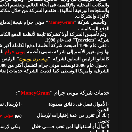
والمكاتب المحلية والإقليمية فى أنحاء العالم, وتنقسم الأعما
والمنتجات الورقية المالية) . فتقدم الشركة من خلال مكاتب
الأفراد والشركات.
- وتأسيس شركة "
MoneyGram
الدفع المتكاملة .
- وتم تأسيس الشركة أولا كشركة تابعة لأنظمة الدفع الك
شركة "Travelers" فى عام 1998.
- ففى عام 1996 أصبحت شركة أنظمة الدفع الكامل
بها وتم تغيير الأسم إلى شركة تسمى (أنظمة
مونى جرام
كالفانو الرئيس السابق لشركة "
ويسترن يونيون
" الرئيس ا
الشرقية وأمريكا الوسطى كما قدمت الشركة خدمات إضافية مث
خدمات شركة مونى جرام "
MoneyGram
":
-
الخبرة
( لك أن تقرر من عدة إختيارات لإرسال (
مع
موني ج
تحويل
لأموال أو أستقبالها لمن تحب فــــى خلال بنكى لإ