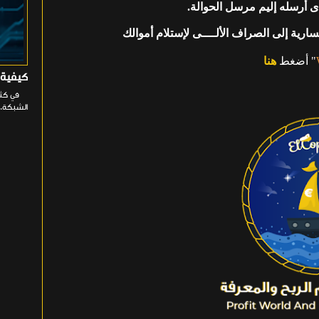
إلى الصراف الألــــى لإستلام أموالك
" أضغط
هنا
كيفية إصلاح خيا
الشبكة. 