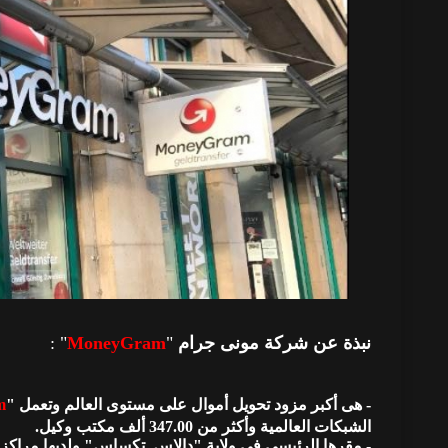
نبذة عن شركة مونى جرام
"
MoneyGram
" :
- هى أكبر مزود تحويل أموال على مستوى العالم وتعمل "
m
الشبكات العالمية وأكثر من 347.00 ألف مكتب وكيل.
- مقرها الرئيسى فى ولاية "دالاس, تكساس" ولديها مراكز