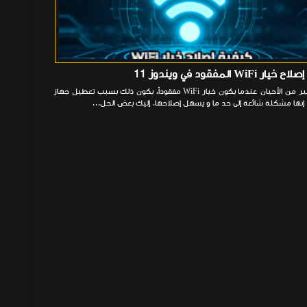
ر WiFi المفقود في ويندوز 11
في كثير من الأحيان عندما يكون خيار WiFi مفقوداً، يكون ذلك بسبب تعطيل جهاز
إنها مشكلة شائعة إلى حد ما و يسهل إصلاحها. إليك بعض الحل...