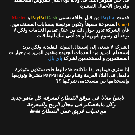
فى حين سيوفر البنك فى ولاية يوتا المال للقروض الشخصية
وقروض الأعمال الصغيرة
قدمت
PayPal
من قبل بطاقة تسمى
Cash
PayPal
و
Master
Card
المدفوعة مسبقاً وتكون مرتبطة بحسابات المستخدمين،
فأن الشركة تدور حول ذلك من خلال تقديم الخدمات ولكن لا
توجد أى رسوم شهرية أو حد أدنى لتلك البطاقات
الشركة لا تسعى إلى إستبدال البنوك التقليدية ولكن تريد
إستخدام المزيد من الخدمات الجديدة وتقديم المزيد من خيارات
المستثمرين والمستخدمين لشركة
باى بال
إذا سنرى فيما بعد إذا ماكانت هذه البطاقات ستكون متوفرة
بالفعل فى البلاد العربية وقيام شركة PayPal بنشرها وتوزيعها
وإستخدامها بين مستخدمى شركتها ؟؟
تابعوا معانا فى موقع القبطان لمعرفة كل ماهو جديد
وكل مايخصكم فى مجال الربح والمعرفة
مع تحيات فريق عمل القبطان 🚤🚤