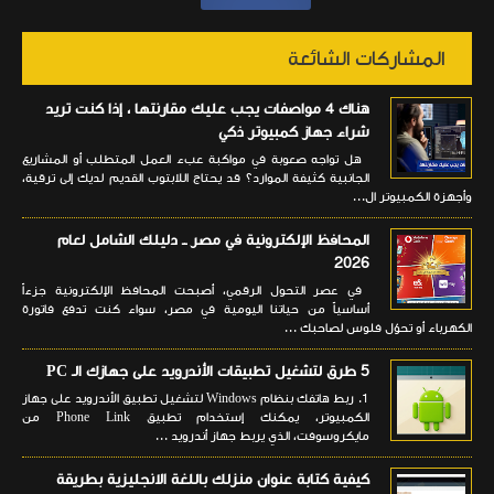
المشاركات الشائعة
هناك 4 مواصفات يجب عليك مقارنتها ، إذا كنت تريد
شراء جهاز كمبيوتر ذكي
هل تواجه صعوبة في مواكبة عبء العمل المتطلب أو المشاريع
الجانبية كثيفة الموارد؟ قد يحتاج اللابتوب القديم لديك إلى ترقية،
وأجهزة الكمبيوتر ال...
المحافظ الإلكترونية في مصر ــ دليلك الشامل لعام
2026
في عصر التحول الرقمي، أصبحت المحافظ الإلكترونية جزءاً
أساسياً من حياتنا اليومية في مصر، سواء كنت تدفع فاتورة
الكهرباء أو تحوّل فلوس لصاحبك ...
5 طرق لتشغيل تطبيقات الأندرويد على جهازك الـ PC
1. ربط هاتفك بنظام Windows لتشغيل تطبيق الأندرويد على جهاز
الكمبيوتر، يمكنك إستخدام تطبيق Phone Link من
مايكروسوفت، الذي يربط جهاز أندرويد ...
كيفية كتابة عنوان منزلك باللغة الانجليزية بطريقة