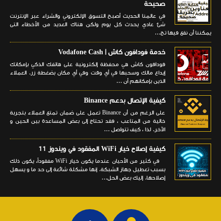
صحيحة
في عالمنا الحديث أصبح التسوق الإلكتروني والشراء عبر الإنترنت
شئ عادي يحدث كل يوم ولكن هناك العديد من الأخطاء التى
يمكننا أن نقع فيها تج...
خدمة فودافون كاش | Vodafone Cash
فودافون كاش هي محفظة إلكترونية على هاتفك الذكي بإمكانك
إيداع مالك وسحبها في أي وقت وفي أي مكان بضغطة زر. العملاء
الذين بإمكانهم أن ...
كيفية الإتصال بدعم Binance
على الرغم من أن Binance تعمل على ضمان تمتع العملاء بتجربة
خالية من المتاعب ، فقد تحتاج إلى بعض المساعدة بين الحين و
الآخر. لذا ، كيف تتواصل ...
كيفية إصلاح خيار WiFi المفقود في ويندوز 11
في كثير من الأحيان عندما يكون خيار WiFi مفقوداً، يكون ذلك
بسبب تعطيل جهاز الشبكة. إنها مشكلة شائعة إلى حد ما و يسهل
إصلاحها. إليك بعض الحل...