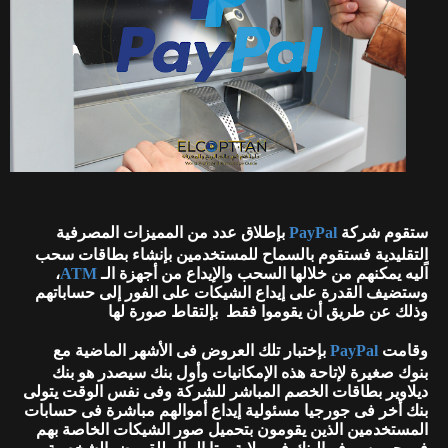
ستقوم شركة
PayPal
بإطلاق عدد من المميزات المصرفية
التقليدية فستقوم بالسماح للمستخدمين بإنشاء بطاقات سحب
اًليه يمكنهم من خلالها السحب والإيداع من أجهزة الـ
ATM
،
وستضيف القدرة على إيداع الشيكات على الفور إلى حساباتهم
وذلك عن طريق أن يقوموا فقط بإلتقاط صورة لها
وقامت
PayPal
بإختبار تلك العروض فى الأشهر الماضية مع
بنوك صغيرة لإتاحة هذه الإمكانيات وأول بنك سيصدر هو بنك
ديلاوير بطاقات الخصم المباشر للشركة وفى نفس الوقت يتولى
بنك أخر فى جورجيا مسئولية إيداع أموالهم مباشرة فى حسابات
المستخدمين الذين يقومون بتحميل صور الشيكات الخاصة بهم