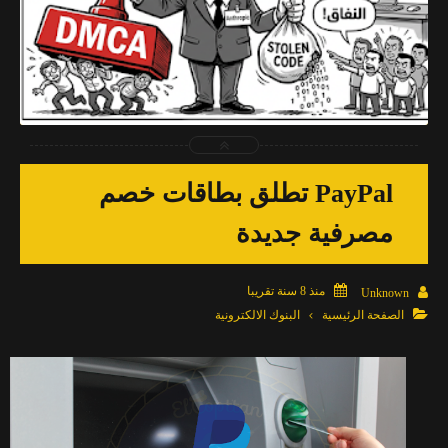
2026-04-03
Muhammed Ahmed
شاهد الموضوع
PayPal تطلق بطاقات خصم
مصرفية جديدة

منذ 8 سنة تقريبا

Unknown

الصفحة الرئيسية
البنوك الالكترونية