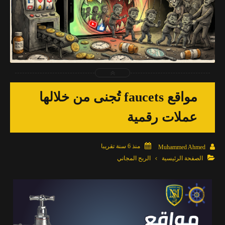
2026-03-28
Muhammed Ahmed
شاهد الموضوع
مواقع faucets تُجنى من خلالها
عملات رقمية

منذ 6 سنة تقريبا

Muhammed Ahmed

الصفحة الرئيسية
الربح المجاني