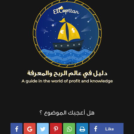
هل أعجبك الموضوع ؟





