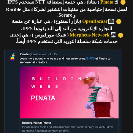
⬤
🃏
Pinata
( بنتاتا) ، هي خدمة إستضافة NFT تستخدم IPFS
لعمل نسخة إحتياطية من مقتينات التشفير لشركاء مثل Rarible
و Sorare.
⬤
🛍️
OpenBazaar
(بازار المفتوح) ، هي عبارة عن منصة
للتجارة الإلكترونية من الند إلى الند يقودها IPFS.
⬤
🚛
Morpheus.Network
( شبكة مورفيوس ) ، هي إحدى
خدمات شبكة سلسلة التوريد التي تستخدم IPFS أيضاً.