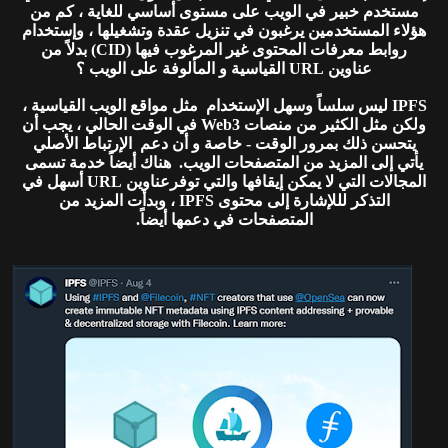
مستخدم خبير في الويب على مستوى أساسي للغاية ، كم من
هؤلاء المستخدمين يرغبون في تنزيل عقدة وتشغيلها ، وإستخدام
روابط معرفات المحتوى غير المرغوب فيها (CID) بدلاً من
عناوين URL القياسية و المألوفة على الويب ؟
IPFS ليس سلساً وسهل الإستخدام مثل مواقع الويب القياسية ،
ولكن مثل الكثير من منصات Web3 في الوقت الحالي ، يجب أن
يتحسن ذلك بمرور الوقت - خاصة و أن دعم الإرتباط الأصلي
يأتي إلى المزيد من المتصفحات الويب. هناك أيضاً خدمة تسمى
المجالات التي لا يمكن إيقافها والتي توفرعناوين URL أسهل في
التذكر لللإشارة إلى محتوى IPFS ، وبدأت المزيد من
المتصفحات في دعمها أيضاً.