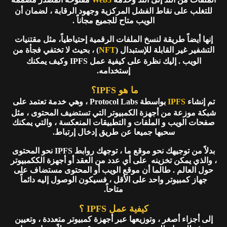
للتغلب على نقاط الفشل المركزية وجهود الرقابة ، لضمان أن
الويب متاح للجميع مجاناً .
إنها أيضاً طريقة لنسخ الملفات الرقمية إحتياطياً، مثل مقتنيات
التشفير غير القابلة للإستبدال (
NFT
) ، بحيث لا تختفي فجأة من
الويب . إليك نظرة على كيفية عمل IPFS وكيف يمكنك
إستخدامه.
ما هو IPFS؟
تم إنشاء
IPFS
بواسطة Protocol Labs ، وهي خدمة تعتمد على
شبكة موزعة من أجهزة الكمبيوتر التي تستضيف المحتوى ، مثل
صفحات الويب و الملفات و التطبيقات المنعكسة ، والتي يمكنك
سحبها جميعا عن طريق إدخال إرتباط.
بدلاً من توجيهك نحو موقع ما ، توجهك روابط IPFS نحو المحتوى
، والذي يمكن تخزينه على أي عدد من العقد أو أجهزة الككمبيوتر
حول العالم . طالما أن موقع الويب أو المحتوى مستضاف على
جهاز كمبيوتر واحد على الأقل ، فسيكون الوصول إليه دائماً
متاحاً.
كيفية عمل IPFS ؟
إلى أجزاء أصغر ، وتوزيعها عبر أجهزة كمبيوتر متعددة ، وتعيين