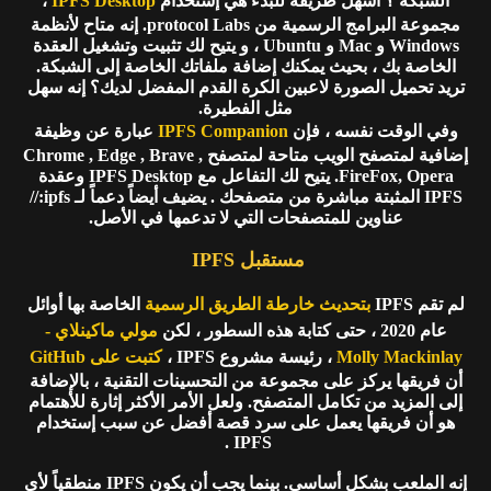
الشبكة ؟ أسهل طريقة للبدء هي إستخدام
IPFS Desktop
،
مجموعة البرامج الرسمية من protocol Labs. إنه متاح لأنظمة
Windows و Mac و Ubuntu ، و يتيح لك تثبيت وتشغيل العقدة
الخاصة بك ، بحيث يمكنك إضافة ملفاتك الخاصة إلى الشبكة.
تريد تحميل الصورة لاعبين الكرة القدم المفضل لديك؟ إنه سهل
مثل الفطيرة.
وفي الوقت نفسه ، فإن
IPFS Companion
عبارة عن وظيفة
إضافية لمتصفح الويب متاحة لمتصفح Chrome , Edge , Brave ,
FireFox, Opera. يتيح لك التفاعل مع IPFS Desktop وعقدة
IPFS المثبتة مباشرة من متصفحك . يضيف أيضاً دعماً لـ ipfs://
عناوين للمتصفحات التي لا تدعمها في الأصل.
مستقبل IPFS
لم تقم IPFS
بتحديث خارطة الطريق الرسمية
الخاصة بها أوائل
عام 2020 ، حتى كتابة هذه السطور ، لكن
مولي ماكينلاي -
Molly Mackinlay
، رئيسة مشروع IPFS ،
كتبت على GitHub
أن فريقها يركز على مجموعة من التحسينات التقنية ، بالإضافة
إلى المزيد من تكامل المتصفح. ولعل الأمر الأكثر إثارة للأهتمام
هو أن فريقها يعمل على سرد قصة أفضل عن سبب إستخدام
IPFS .
إنه الملعب بشكل أساسي. بينما يجب أن يكون IPFS منطقياً لأي