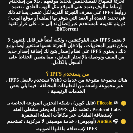
تجزئة للسماح للمستخدمين بتحديد موقعهم . بدلاً من إستخدام
إرتباط مألوف يعتمد على الموقع مثل الويب العادي ، تعتمد
روابط IPFS على معرف التجزئة الفريد لكل عنصر. يساعد ذلك
في تحديد العقدة أو العقد التي يتوفر بها الملف أو موقع الويب ؛
ثم يتم تقديمه للمستخدم عبر إتصال ند إلى ند ، على غرار تقنية
BitTorrent.
لا يعتمد IPFS على البلوكتشين ، ولكنه أيضاً غير قابل للتغيير: لا
يمكن تغيير المحتويات ، وإلا فإن التجزئة نفسها ستتغير أيضاً. ومع
ذلك ، يحتوى IPFS على نظام إصدار يتيح لك إضافة إصدار جديد
من الملف وتوصيله بالإصدار السابق ، مما يضمن الحفاظ على
السجل بالكامل.
من يستخدم IPFS ؟
هناك مجموعة متنوعة من خدمات Web3 تستخدم بالفعل IPFS ،
عبر مجموعة واسعة من التطبيقات المختلفة . فيما يلي بعض
الخدمات الرئيسية :
⬤
📂
Filecoin
(فايل كوين) ، شبكة التخزين الموزعة الخاصة بـ
Protocol Labs ، تعتمد على IPFS. إنه يحفز مشغلي العقد
لإستضافة الملفات عبر مكافآت العملة المشفرة.
⬤
🎧
Audius
(أوديوس) ، خدمة موسيقى لا مركزية ، تستخدم
IPFS لإستضافة ملفاتها الصوتية.