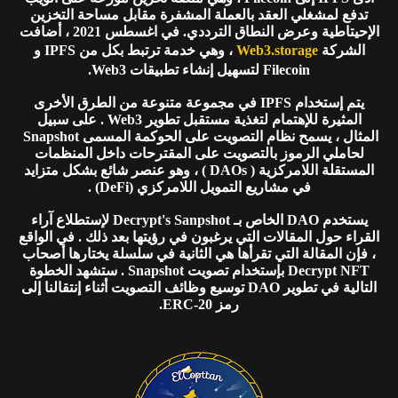
تدفع لمشغلي العقد بالعملة المشفرة مقابل مساحة التخزين
الإحيتاطية وعرض النطاق الترددي. في اغسطس 2021 ، أضافت
الشركة
Web3.storage
، وهي خدمة ترتبط بكل من IPFS و
Filecoin لتسهيل إنشاء تطبيقات Web3.
يتم إستخدام IPFS في مجموعة متنوعة من الطرق الأخرى
المثيرة للإهتمام لتغذية مستقبل تطوير Web3 . على سبيل
المثال ، يسمح نظام التصويت على الحوكمة المسمى Snapshot
لحاملي الرموز بالتصويت على المقترحات داخل المنظمات
المستقلة اللامركزية ( DAOs ) ، وهو عنصر شائع بشكل متزايد
في مشاريع التمويل اللامركزي (DeFi) .
يستخدم DAO الخاص بـ Decrypt's Sanpshot لإستطلاع آراء
القراء حول المقالات التي يرغبون في رؤيتها بعد ذلك . في الواقع
، فإن المقالة التي تقرأها هي الثانية في سلسلة يختارها أصحاب
Decrypt NFT بإستخدام تصويت Snapshot . ستشهد الخطوة
التالية في تطوير DAO توسيع وظائف التصويت أثناء إنتقالنا إلى
رمز ERC-20.