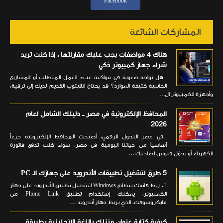
Facebook
المشاركات الشائعة
هناك 4 مواصفات يجب عليك مقارنتها ، إذا كنت تريد
شراء جهاز كمبيوتر ذكي
هل تواجه صعوبة في مواكبة عبء العمل المتطلب أو المشاريع
الجانبية كثيفة الموارد؟ قد يحتاج اللابتوب القديم لديك إلى ترقية،
وأجهزة الكمبيوتر ال...
المحافظ الإلكترونية في مصر ــ دليلك الشامل لعام
2026
في عصر التحول الرقمي، أصبحت المحافظ الإلكترونية جزءاً
أساسياً من حياتنا اليومية في مصر، سواء كنت تدفع فاتورة
الكهرباء أو تحوّل فلوس لصاحبك ...
5 طرق لتشغيل تطبيقات الأندرويد على جهازك الـ PC
1. ربط هاتفك بنظام Windows لتشغيل تطبيق الأندرويد على جهاز
الكمبيوتر، يمكنك إستخدام تطبيق Phone Link من
مايكروسوفت، الذي يربط جهاز أندرويد ...
كيفية كتابة عنوان منزلك باللغة الانجليزية بطريقة