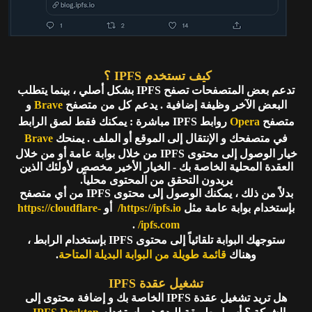
كيف تستخدم IPFS ؟
تدعم بعض المتصفحات تصفح IPFS بشكل أصلي ، بينما يتطلب
البعض الآخر وظيفة إضافية . يدعم كل من متصفح
Brave
و
متصفح
Opera
روابط IPFS مباشرة : يمكنك فقط لصق الرابط
في متصفحك و الإنتقال إلى الموقع أو الملف . يمنحك
Brave
خيار الوصول إلى محتوى IPFS من خلال بوابة عامة أو من خلال
العقدة المحلية الخاصة بك - الخيار الأخير مخصص لأولئك الذين
يريدون التحقق من المحتوى محلياً.
بدلاً من ذلك ، يمكنك الوصول إلى محتوى IPFS من أي متصفح
بإستخدام بوابة عامة مثل
https://ipfs.io/
أو
https://cloudflare-
.
ipfs.com/
ستوجهك البوابة تلقائياً إلى محتوى IPFS بإستخدام الرابط ،
وهناك
قائمة طويلة من البوابة البديلة المتاحة
.
تشغيل عقدة IPFS
هل تريد تشغيل عقدة IPFS الخاصة بك و إضافة محتوى إلى