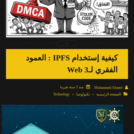
2026-04-03
Muhammed Ahmed
شاهد الموضوع
كيفية إستخدام IPFS : العمود
الفقري لـWeb 3

منذ 5 سنة تقريبا

Muhammed Ahmed

الصفحة الرئيسية
تكنولوجيا
Technology