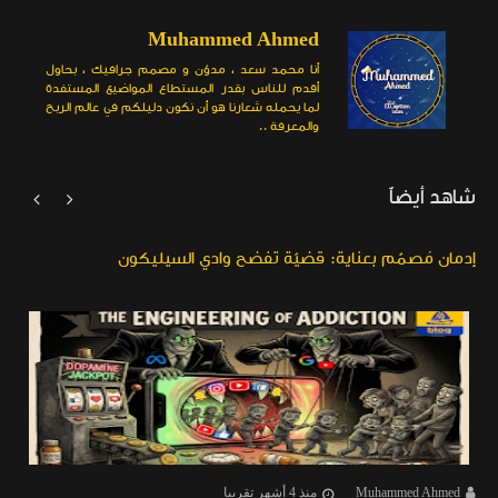
Muhammed Ahmed
أنا محمد سعد ، مدوّن و مصمم جرافيك ، بحاول
أقدم للناس بقدر المستطاع المواضيع المستفدة
لما يحمله شعارنا هو أن نكون دليلكم في عالم الربح
والمعرفة ..
شاهد أيضاً


إدمان مُصمَّم بعناية: قضيّة تفضح وادي السيليكون
Muhammed Ahmed
منذ 4 أشهر تقريبا