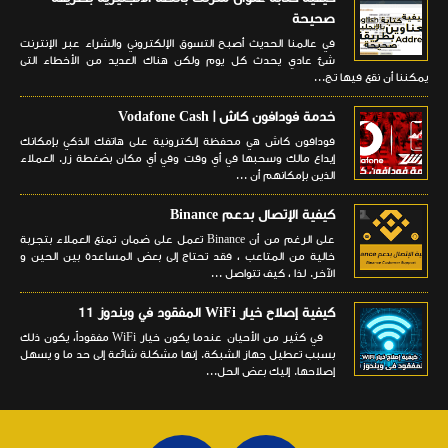
صحيحة
في عالمنا الحديث أصبح التسوق الإلكتروني والشراء عبر الإنترنت
شئ عادي يحدث كل يوم ولكن هناك العديد من الأخطاء التى
يمكننا أن نقع فيها تج...
خدمة فودافون كاش | Vodafone Cash
فودافون كاش هي محفظة إلكترونية على هاتفك الذكي بإمكانك
إيداع مالك وسحبها في أي وقت وفي أي مكان بضغطة زر. العملاء
الذين بإمكانهم أن ...
كيفية الإتصال بدعم Binance
على الرغم من أن Binance تعمل على ضمان تمتع العملاء بتجربة
خالية من المتاعب ، فقد تحتاج إلى بعض المساعدة بين الحين و
الآخر. لذا ، كيف تتواصل ...
كيفية إصلاح خيار WiFi المفقود في ويندوز 11
في كثير من الأحيان عندما يكون خيار WiFi مفقوداً، يكون ذلك
بسبب تعطيل جهاز الشبكة. إنها مشكلة شائعة إلى حد ما و يسهل
إصلاحها. إليك بعض الحل...