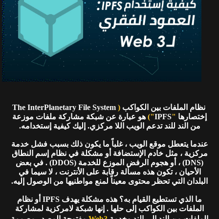
نظام الملفات بين الكواكب
(
The InterPlanetary File System
إختصارها
"
IPFS
")
هو عبارة عن شبكة مشاركة ملفات موزعة
من الند للند تدعم الويب اللا مركزي. إليك كيفية إستخدامه.
عندما يتعطل موقع الويب ، غلباً ما يكون ذلك بسبب فشل خدمة
مركزية ، مثل خادم الإستضافة أو مشكلة في نظام إسم النطاق
(DNS) ، أو هجوم الرفض الموزع للخدمة (DDOS) . في بعض
الأحيان ، تكون هذه مسألة رقابة على الأنترنت ، لا سيما في
البلدان التي تحظر محتوى معيناً لمنع مواطنيها من الوصول إليه.
ما الذي تستطيع القيام به؟ هذه مشكلة يهدف IPFS أو نظام
الملفات بين الكواكب إلى حلها . إنها شبكة لامركزية لمشاركة
الملفات من الند إلى الند وخدمة
Web3
مفتوحة المصدر مصممة