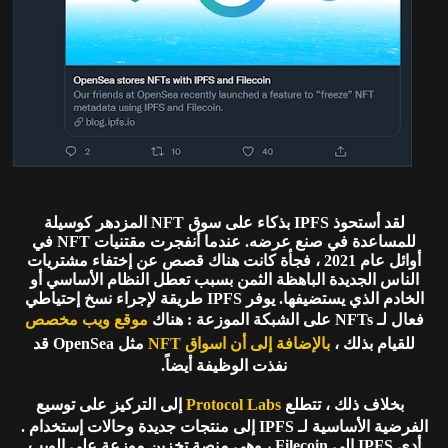
لقد أستحوذ IPFS بذكاء على سوق NFT المزدهر كوسيلة
للمساعدة في صنع عرضه. عندما أنفجرت مقتنيات NFT في
أوائل عام 2021 ، فجأة كانت هناك قصص عن إختفاء مشتريات
الناس الجديدة الباهظة الثمن بسبب تعطل النظام الأساسي أو
الخادم الذي يستضيفها. يوفر IPFS طريقة لإجراء نسخ إحتياطي
فعال لـ NFTs على الشبكة الموزعة : هناك
موقع ويب مخصص
للقيام بذلك ،
بالإضافة إلى أن اسواق NFT
مثل OpenSea قد
نفذت الوظيفة أيضاً.
بخلاف ذلك ، تتطلع
Protocol Labs
إلى التركيز على توسيع
الفرضية الأساسية لـ IPFS إلى منتجات جديدة وحالات إستخدام .
أدى IPFS إلى Filecoin ، وهي منصة تخزين موزعة على الويب