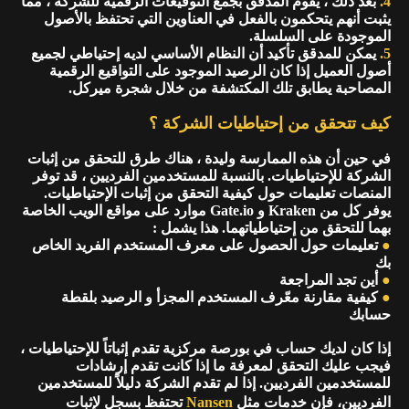
4.
بعد ذلك ، يقوم المدقق بجمع التوقيعات الرقمية للشركة ، مما
يثبت أنهم يتحكمون بالفعل في العناوين التي تحتفظ بالأصول
الموجودة على السلسلة.
5.
يمكن للمدقق تأكيد أن النظام الأساسي لديه إحتياطي لجميع
أصول العميل إذا كان الرصيد الموجود على التواقيع الرقمية
المصاحبة يطابق تلك المكتشفة من خلال شجرة ميركل.
كيف تتحقق من إحتياطيات الشركة ؟
في حين أن هذه الممارسة وليدة ، هناك طرق للتحقق من إثبات
الشركة للإحتياطيات. بالنسبة للمستخدمين الفرديين ، قد توفر
المنصات تعليمات حول كيفية التحقق من إثبات الإحتياطيات.
يوفر كل من Kraken و Gate.io موارد على مواقع الويب الخاصة
بهما للتحقق من إحتياطياتهما. هذا يشمل :
●
تعليمات حول الحصول على معرف المستخدم الفريد الخاص
بك
●
أين تجد المراجعة
●
كيفية مقارنة معّرف المستخدم المجزأ و الرصيد بلقطة
حسابك
إذا كان لديك حساب في بورصة مركزية تقدم إثباتاً للإحتياطيات ،
فيجب عليك التحقق لمعرفة ما إذا كانت تقدم إرشادات
للمستخدمين الفرديين. إذا لم تقدم الشركة دليلاً للمستخدمين
الفرديين، فإن خدمات مثل
Nansen
تحتفظ بسجل لإثبات