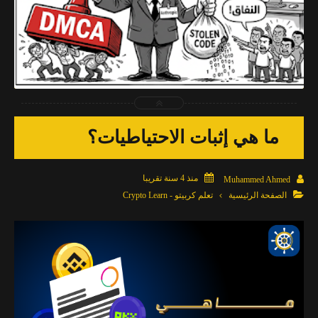
2026-04-03
Muhammed Ahmed
شاهد الموضوع
ما هي إثبات الاحتياطيات؟

منذ 4 سنة تقريبا

Muhammed Ahmed

الصفحة الرئيسية
تعلم كربيتو - Crypto Learn