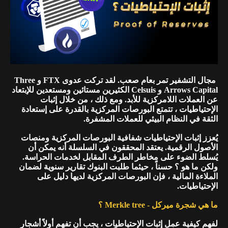
مجال التشفير تمر بعام صعب. لقد تركت عدوى FTX و Three
Arrows Capital و Celsuis الكثيرين مستائين ومستعدين للإبتعاد
عن العملات اللامركزية للأبد. ومع ذلك ، من خلال إثبات
الإحتياطيات ، تتمتع البورصات المركزية بالقدرة على إستعادة
الثقة في النظام البيئي للعملات المشفرة.
يُعزز إثبات الإحتياطيات شفافية البورصات المركزية ومنصات
الأصول الرقمية. يعتقد المحققون في السلسلة أنه يمكن أن
يُسلط الضوء على مخاطر الطرف المقابل لخدمات الحراسة.
ولكن ما هو ؟ حسناً ، حيثما طلبت البنوك تقارير سنوية لضمان
الملاءة المالية ، فإن البورصات المركزية لديها دليل على
الإحتياطيات.
ما هي شجرة ميركل - Merkle tree ؟
لفهم كيفية عمل إثبات الإحتياطيات ، يجب أن تفهم أولاً أشجار