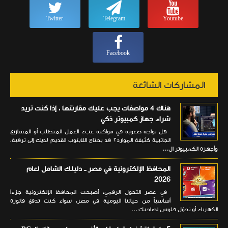
Twitter
Telegram
Youtube
Facebook
المشاركات الشائعة
هناك 4 مواصفات يجب عليك مقارنتها ، إذا كنت تريد
شراء جهاز كمبيوتر ذكي
هل تواجه صعوبة في مواكبة عبء العمل المتطلب أو المشاريع
الجانبية كثيفة الموارد؟ قد يحتاج اللابتوب القديم لديك إلى ترقية،
وأجهزة الكمبيوتر ال...
المحافظ الإلكترونية في مصر ــ دليلك الشامل لعام
2026
في عصر التحول الرقمي، أصبحت المحافظ الإلكترونية جزءاً
أساسياً من حياتنا اليومية في مصر، سواء كنت تدفع فاتورة
الكهرباء أو تحوّل فلوس لصاحبك ...