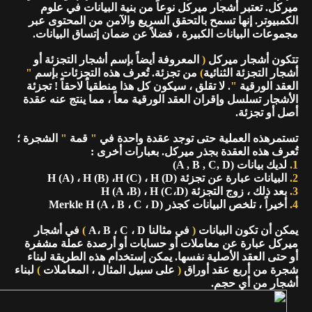
ميركل. تعتبر أشجار ميركل نوعاً من بنية البيانات في علوم
الكمبيوتر. إنها تسمح بالتحقق السريع والآمن من المحتوى عبر
مجموعات البيانات الكبيرة ، فضلاً عن ضمان إتساق البيانات.
تتكون أشجار ميركل
(
المعروفة أيضاً بإسم أشجار التجزئة أو
أشجار التجزئة الثنائية
)
من تجزئة. تُعرف هذه التجزئات بإسم
"
العقد الورقية
"
. لا تقلق ، سيكون كل هذا منطقياً لاحقاً ! تجزئة
الأشجار تسلسل وإقران العقد الورقية معاً ، مما ينتج عنه عقدة
أصل أو تجزئة.
تستمرهذه العملية حتى توجد عقدة واحدة في
"
قمة
"
الشجرة ؛
تُعرف هذه العقدة بجذر ميركل. بعبارات أخرى :
1.
لديك بيانات (A , B , C, D)
2.
البيانات عبارة عن تجزئة H (A) ، H (B) ،H (C) ، H (D)
3.
بعد ذلك ، زوج التجزئة H (A ،B) ، H (C،D)
4.
أخيراً ، تلخص البيانات كجذر Merkle H (A ، B ، C ، D)
يمكن أن تكون البيانات
(
في مثالنا A، B ، C ، D
)
في أشجار
ميركل عبارة عن معاملات أو حسابات أو أرصدة عملة مشفرة
أو حتى العقد الأصلية نفسها. يمكن إستخدام هذه الطريقة لبناء
شجرة من أربع عقد أوراق
(
على سبيل المثال ، المعاملات
)
لبناء
أشجار من أي حجم.