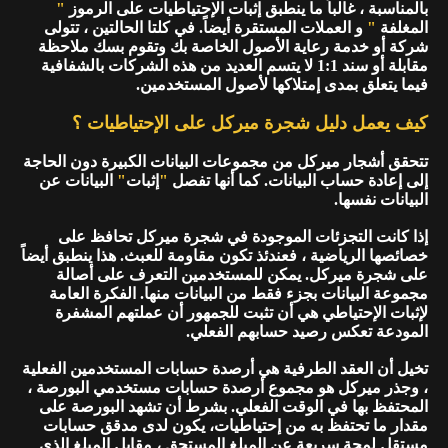
بالمناسبة ، غالباً ما ينطبق إثبات الإحتياطيات على الرموز
"
المغلفة
"
و العملات المستقرة أيضاً. في كلتا الحالتين ، تتولى
شركة أو خدمة رعاية الأصول الخاصة بك وتقوم بسك ملاحظة
مقابلة أو سند 1:1 لا يتسم العديد من هذه الشركات بالشفافية
فيما يتعلق بمدى إمتلاكها لأصول المستخدمين.
كيف يعمل دليل شجرة ميركل على الإحتياطيات ؟
تتحقق أشجار ميركل من مجموعات البيانات الكبيرة دون الحاجة
إلى إعادة حساب البيانات. كما أنها تفصل
"
إثبات
"
البيانات عن
البيانات نفسها.
إذا كانت التجزئات الموجودة في شجرة ميركل تحافظ على
خصائصها الرياضية ، فعندئذ تكون مقاومة للعبث. هذا ينطبق أيضاً
على شجرة ميركل. يمكن للمستخدمين التعرف على أصالة
مجموعة البيانات بجزء فقط من البيانات منها. الفكرة العامة
لإثبات الإحتياطي هي أن تثبت للجمهور أن عملتهم المشفرة
المودعة تعكس رصيد حسابهم الفعلي.
تخيل أن العقد الطرفية هي أرصدة حسابات المستخدمين الفعلية
، وجذر ميركل هو مجموع أرصدة حسابات مستخدمي البورصة ،
المحتفظ بها في الوقت الفعلي. بشرط أن تشهد البورصة على
مقدار ما تحتفظ به من إحتياطيات، يكون لدى مدقق حسابات
مستقل لمحة سريعة عن المبلغ المستحق ، مقابل المبلغ الذي