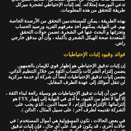
تدعي البورصة إمتلاكه. يُعد إثبات الإحتياطي لشجرة ميركل
طريقة للتحقق من هذه المعلومات.
بهذه الطريقة ، يمكن للمستخدمين التحقق من الأرصدة الخاصة
بهم. في النهاية، يمكنهم أخذ معرفهم الفريد ورصيد الحساب
وتجزئتها و البحث عنها في الشجرة. تضمن جولات التحقق
المتعددة صحة الهيكل الشجري بأكمله ، وأن أي مدقق خارجي
راض.
فوائد وقيود إثبات الإحتياطيات
إن إثبات تدقيق الإحتياطي هو إظهار قوي للإيمان بالجمهور.
يضمن إلتزام الشركات بإكتساب الثقة من خلال التنظيم الذاتي.
يضمن إثبات تدقيق الإحتياطيات أيضاً أن شركة أو خدمة مركزية
لن تنقل أموالك إلى عهدة الطرف المقابل.
في حين أن إثبات تدقيق الإحتياطيات هو وسيلة رائعة لبناء الثقة ،
إلا أنها لا تخلو من القيود. ما أدى في النهاية إلى إنهيار FTX هو
إلتزاماتها. الإلتزام هو إلتزام ، لا سيما الدين ، الذي يجب على
الشركة تقديمه لطرف آخر
(
على سبيل المثال ، الدائن
)
.
في بعض الحالات ، تكون المسؤولية هي أموال المستخدم ؛ في
حالات أخرى ، قد يكون قرضاً. على أي حال ، فإن إثبات تدقيق