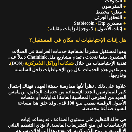
●
التداولات
●
المقرضون
●
معلن
/
مخطط
●
التحقق الجزئي
●
مصدري Stablecoin
Etp
\
●
إثبات الأصول
(
لا توجد إلتزامات مقابلة
)
هل إثبات الإحتياطيات له مكان في المستقبل؟
يبدو المستقبل مشرقاً لشفافية خدمات الحراسة في العملات
المشفرة. بينما نتحدث ، تقدم مشاريع مثل Chainlink دليلاً على
تغذية الإحتياطيات من خلال
شبكات أوراكل اللامركزية
(
DON
)
.
يتم تقديم هذه الخدمات لكل من الإحتياطيات داخل السلسلة
وخارجها.
علاوة على ذلك ، نظراً لأنها ممارسة حديثة العهد ، فهناك إحتمال
كبير للممارسين الجدد للإستفادة من خدمات التدقيق. لن يلمس
العديد من مُحترفي المحاسبة العامة التداولات أو منصات
الأصول الرقمية بقطب يبلغ 100 قدم. وقد خلق هذا مساحة
لنشوء صناعة مخصصة.
في حالة التنظيم على مستوى الصناعة ، قد يساعد إثبات
الإحتياطيات في منع التشريعات القاسية. لا يؤدي التنظيم الذاتي
إلا إلى تعزيز روح اللامركزية. قد يؤدي هذا إلى إفلات سرعة