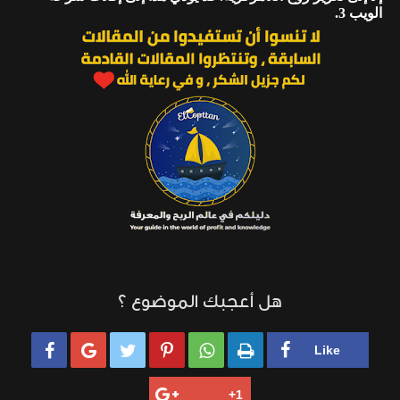
الويب 3.
هل أعجبك الموضوع ؟





