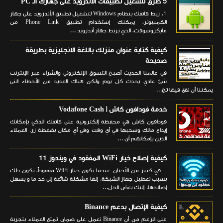
5 طرق لتشغيل تطبيقات الأندرويد على جهازك الـ PC
1. ربط هاتفك بنظام Windows لتشغيل تطبيق الأندرويد على جهاز
الكمبيوتر، يمكنك إستخدام تطبيق Phone Link من
مايكروسوفت، الذي يربط جهاز أندرويد ...
كيفية كتابة عنوان منزلك باللغة الانجليزية بطريقة
صحيحة
في عالمنا الحديث أصبح التسوق الإلكتروني والشراء عبر الإنترنت
شئ عادي يحدث كل يوم ولكن هناك العديد من الأخطاء التى
يمكننا أن نقع فيها تج...
خدمة فودافون كاش | Vodafone Cash
فودافون كاش هي محفظة إلكترونية على هاتفك الذكي بإمكانك
إيداع مالك وسحبها في أي وقت وفي أي مكان بضغطة زر. العملاء
الذين بإمكانهم أن ...
كيفية إصلاح خيار WiFi المفقود في ويندوز 11
في كثير من الأحيان عندما يكون خيار WiFi مفقوداً، يكون ذلك
بسبب تعطيل جهاز الشبكة. إنها مشكلة شائعة إلى حد ما و يسهل
إصلاحها. إليك بعض الحل...
كيفية الإتصال بدعم Binance
على الرغم من أن Binance تعمل على ضمان تمتع العملاء بتجربة