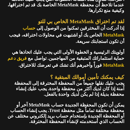
عندما تلاحظ أن محفظة MetaMask الخاصة بك قد تم اختراقها،
وكيفية منع تكرارها.
لقد تم اختراق MetaMask الخاص بي للتو
إذا أدركت أن المخترقين تمكنوا من الوصول إلى
حساب
MetaMask
الخاص بك أو اشتبهت في محاولات اختراقه، فيجب
أن تكون استجابتك سريعة.
أولويتك الرئيسية و الخطوة الأولى التي يجب عليك اتخاذها هي
حماية استثماراتك المتبقية من المهاجمين. تواصل مع
فريق دعم
MetaMask
فوراً وأخبرهم أنك تشك في تعرضك للاختراق.
كيف يمكنك تأمين أموالك المبتقية ؟
يجب عليك نقلها جميعاً من المحفظة المخترقة إلى المحفظة
آمنة إذا كان لديك أكثر من محفظة واحدة. يجب عليك إنشاء
محفظة بديلة إذا لم يكن لديك واحدة بالفعل.
يمكن أن تكون المحفظة الجديدة حساب MetaMask آخر أو
محفظة مختلفة تماماً مثل محفظة Trust. يجب إنشاء الحساب
أو المحفظة الجديدة بإستخدام حساب بريد إلكتروني مختلف عن
الحساب الذي أستخدمته لإنشاء المحفظة المخترقة.