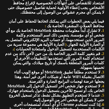
استعداد للانقضاض على انتهاكات الخصوصية لإفراغ محافظ
الأشخاص. يجب إعطاء الأولوية لحماية تفاصيل خصوصيتك حتى
لا يتمكن أي مجرم عشوائي من الوصول إلى محفظتك.
فيما يلي بعض الخطوات التي يمكنك اتخاذها للحفاظ على أمان
محافظ العملات المشفرة الخاصة بك
:
1.
لا تشارك أبداً معلومات محفظة MetaMask الخاصة بك مع أي
شخص أو أي مؤسسة. يتضمن ذلك اسم المستخدم وكلمة
المرور الذين تستخدمهما، أو حساب البريد الإلكتروني المتصل به،
أو العبارة الأولية للجهاز.
(
العبارة الأولية هي مجموعة سرية من
الكلمات المستخدمة لتسجيل الدخول واستعادة الحسابات
)
.
2.
قم بتغيير كلمة المرور الخاصة بك من حين لآخر. تأكد من عدم
استخدام كلمة المرور التي تستخدمها للتطبيقات الأخرى أو
كلمات المرور المتعلقة بأسمك أو تاريخ ميلادك، والتي يمكن
تخمينها بسهولة.
3.
لا تستخدم مطلقاً تطبيق MetaMask أو موقع الويب أثناء
الاتصال بشبكة WiFi عامة أو شبكات أخرى غير آمنة. وهذا
يجعلها عرضة لهجمات البرامج الضارة و القرصنة.
4.
لا تستخدم جهاز شخص آخر لتسجيل الدخول إلى MetaMask
الخاص بك، أو تسمح للآخرين بتسجيل الدخول باستخدام جهازك.
5.
عندما لا تستخدم التطبيق بشكل نشط، تذكر تسجيل الخروج
حتى لا يتمكن أي شخص آخر من الوصول إليه.
6.
إذا كنت تستخدم Chrome أو أي امتداد لمتصفحات أخرى