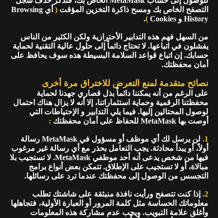
للوصول إلى حساب MetaMask الخاص بك، فتذكر حذف سجل
التصفح الخاص بك ومسح ذاكرة التخزين المؤقت
(
أي Browsing
History و Cookies
)
.
من السهل فهم هذه التدابير الأحترازية ولكن الكثير من الناس
يفشلون في اتباعها. لا تحتاج دائماً إلى حلول عالية التقنية لحماية
حسابك. إن اتباع قواعد السلامة البسيطة هذه سوف يحافظ على
أمان محفظتك.
نصائح متقدمة لمنع التعرض للاختراق مرة أخرى
على الرغم من أنه يمكننا دائماً بذل قصاري جهدنا لحماية
محفظتنا الرقمية وحماية استثماراتنا، إلا أنه لا يزال هناك احتمال
لوصول المحتالين إليها. فيما يلي التدابير و الإحتياطات التي
أوصت بها MetaMask للحفاظ على أمان محفظتك
:
1.
لن يرسل لك أي موظف أو مسؤول في MetaMask رسالة
أولاً، أو يبدأ محادثة. يجب التعامل بحذر مع أي رسالة غير مرغوب
فيها من شخص يدعى أنه أحد موظفي MetaMask. لا تستجيب بلا
مبالاة، أو لا تستجيب على الإطلاق. تتمكن بعض أنواع برامج
التجسس من الوصول إلى محفظتك عندما ترد على رسائلها.
2.
إذا كنت تتصفح ورأيت نافذة منبثقة على شاشتك تطلب
معلوماتك الحساسة مثل كلمة المرور أو العبارة الأولية، فتجاهلها
وأغلق علامة التبويب. ويجب عدم مشاركة هذه المعلومات