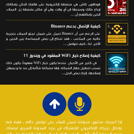
فودافون كاش هي محفظة إلكترونية على هاتفك الذكي بإمكانك
إيداع مالك وسحبها في أي وقت وفي أي مكان بضغطة زر. العملاء
الذين بإمكانهم أن ...
كيفية الإتصال بدعم Binance
على الرغم من أن Binance تعمل على ضمان تمتع العملاء بتجربة
خالية من المتاعب ، فقد تحتاج إلى بعض المساعدة بين الحين و
الآخر. لذا ، كيف تتواصل ...
كيفية إصلاح خيار WiFi المفقود في ويندوز 11
في كثير من الأحيان عندما يكون خيار WiFi مفقوداً، يكون ذلك
بسبب تعطيل جهاز الشبكة. إنها مشكلة شائعة إلى حد ما و يسهل
إصلاحها. إليك بعض الحل...
إذا أعجبك محتوى مدونتنا نتمنى البقاء على تواصل دائم ، فقط قم
بإدخال بريدك الإلكتروني للإشتراك في بريد المدونة السريع ليصلك