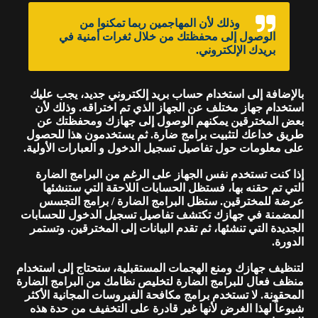
وذلك لأن المهاجمين ربما تمكنوا من
الوصول إلى محفظتك من خلال ثغرات أمنية في
بريدك الإلكتروني.
بالإضافة إلى استخدام حساب بريد إلكتروني جديد، يجب عليك
استخدام جهاز مختلف عن الجهاز الذي تم اختراقه. وذلك لأن
بعض المخترقين يمكنهم الوصول إلى جهازك ومحفظتك عن
طريق خداعك لتثبيت برامج ضارة. ثم يستخدمون هذا للحصول
على معلومات حول تفاصيل تسجيل الدخول و العبارات الأولية.
إذا كنت تستخدم نفس الجهاز على الرغم من البرامج الضارة
التي تم حقنه بها، فستظل الحسابات اللاحقة التي ستنشئها
عرضة للمخترقين. ستظل البرامج الضارة / برامج التجسس
المضمنة في جهازك تكتشف تفاصيل تسجيل الدخول للحسابات
الجديدة التي تنشئها، ثم تقدم البيانات إلى المخترقين. وتستمر
الدورة.
لتنظيف جهازك ومنع الهجمات المستقبلية، ستحتاج إلى استخدام
منظف فعال للبرامج الضارة لتخليص نظامك من البرامج الضارة
المحقونة. لا تستخدم برامج مكافحة الفيروسات المجانية الأكثر
شيوعاً لهذا الغرض لأنها غير قادرة على التخفيف من حدة هذه