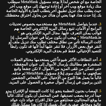
الخاصة مع أي شخص أبدأً.لا يوجد مسؤول MetaMask سيطلب
منك زيادة موقع ويب أخر أو إعادة توجيهك إلى موقع ويب آخر
حيث يطلب منك تنزيل تطبيق آخر يتطلب العبارة الأولية الخاصة
بك. إذا حدث هذا، فهذا يعني أن هناك من يحاول اختراق محفظتك.
3.
عندما يتواصل MetaMask مع مستخدميه بخصوص تحديثات
البرامج أو الأمان، تتبع رسائل البريد الإلكتروني الخاصة بهم
قوالب يمكن التعرف عليها. مجال البريد الإلكتروني هو
"
MetaMask.io
"
ويجب أن يكون مرئياً في عنوان المرسل. إذا
كانت الرسالة تأتي من نطاق مختلف تطلب منك تنزيل ملف أو
النقر فوق بعض الأزرار، فلا تنقر عليها أبداً لأنها قد تكون رابطاً
للتصيد الإحتيالي. فقط قم بحذف البريد الإلكتروني.
4.
أحد النطاقات الأكثر شيوعاً التي يستخدمها محتالو العملات
المشفرة هو مطالبتك بإرسال الأموال إلى عنوان المحفظة ،
حتى تتمكن من تلقى المزيد من الأموال. لا تكن جشعاً واتبع
نصائحهم، ما عليك سوى إبلاغ مسؤول MetaMask ثم حذفه.
غالباً ما يعمل هذا النوع من الإحتيال على الأشخاص الجشعين
الذين يرغبون في إرسال أموال صغيرة و الحصول على المزيد.
5.
المصاب بجنون العظمة ينجو. إذا كانت الصفقة أو الإقتراح يبدو
جيداً لدرجة يصعب تصديقها، فمن المحتمل أن يكون كذلك. غالباً
ما يوقع المحتالون ضحاياهم من خلال اقتراح عوائد ذات عوائد
عالية ومخاطر صفرية. اسأل نفسك إذا كان هذا ممكناً. شكك