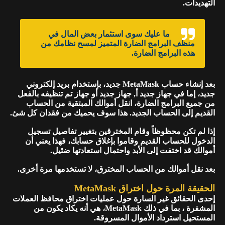
التهديدات.
ما عليك سوى استثمار بعض المال في
منظف البرامج الضارة المتميز لمسح نظامك من
هذه البرامج الضارة.
بعد إنشاء حساب MetaMask جديد، بإستخدام بريد إلكتروني
جديد، إما في جهاز جديد أ, جهاز جديد أو جهاز تم تنظيفه بالفعل
من جميع البرامج الضارة، انقل أموالك المبتقية من الحساب
القديم إلى الحساب الجديد. هذا سوف يحميك من فقدان كل شئ.
إذا لم تكن محظوظاً وقام المخترقين بتغيير تفاصيل تسجيل
الدخول للحساب القديم وقاموا بإغلاق حسابك، فهذا يعني أن
أموالك قد اختفت إلى الأبد واحتمال استعادتها ضئيل.
بعد نقل أموالك من الحساب المخترق، لا تستخدمها مرة أخرى.
الحقيقة المرة حول اختراق MetaMask
إحدى الحقائق غير السارة حول عمليات اختراق محافظ العملات
المشفرة ، بما في ذلك MetaMask، هي أنه يكاد يكون من
المستحيل استرداد الأموال المسروقة.