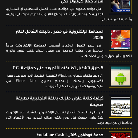
شراء جهاز كمبيوتر ذكي
هل تواجه صعوبة في مواكبة عبء العمل المتطلب أو المشاريع
الجانبية كثيفة الموارد؟ قد يحتاج اللابتوب القديم لديك إلى ترقية،
وأجهزة الكمبيوتر ال...
المحافظ الإلكترونية في مصر ــ دليلك الشامل لعام
2026
في عصر التحول الرقمي، أصبحت المحافظ الإلكترونية جزءاً
أساسياً من حياتنا اليومية في مصر، سواء كنت تدفع فاتورة
الكهرباء أو تحوّل فلوس لصاحبك ...
5 طرق لتشغيل تطبيقات الأندرويد على جهازك الـ PC
1. ربط هاتفك بنظام Windows لتشغيل تطبيق الأندرويد على جهاز
الكمبيوتر، يمكنك إستخدام تطبيق Phone Link من
مايكروسوفت، الذي يربط جهاز أندرويد ...
كيفية كتابة عنوان منزلك باللغة الانجليزية بطريقة
صحيحة
في عالمنا الحديث أصبح التسوق الإلكتروني والشراء عبر الإنترنت
شئ عادي يحدث كل يوم ولكن هناك العديد من الأخطاء التى
يمكننا أن نقع فيها تج...
خدمة فودافون كاش | Vodafone Cash