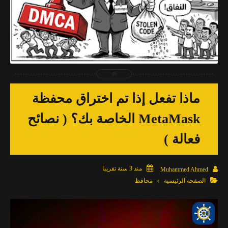
2026-04-03
Muhammed Ahmed
شاهد الموضوع
ماذا تفعل إذا تم اختراق محفظة
MetaMask الخاصة بك؟ ( نصائح
فعالة )

منذ 3 سنة تقريبا

Muhammed Ahmed

الصفحة الرئيسية
مَحافظ