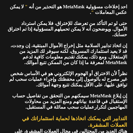
احد إخلاءات مسؤولية MetaMask هو التحذير من أنه
"
لا يمكن
عكس المعاملات
"
.
حتى لو تم التأكد من تعرضك للإختراق، فلا يمكن استرداد
الأموال. ويوضحون أنه لا يمكن تحميلهم المسؤولية إذا تم اختراق
حسابك.
إن اتخاذ تدابير السلامة مثل إخراج الأموال المبتقية، إن وجدت،
قد لا يعيد استثمارك المسروق، لكنه سيوفر لك المزيد من
الإستغلال. ومع ذلك، يمكنك تقديم معلومات كافية لدعم
MetaMask لمعرفة ما إذا كان من الممكن تتبع أموالك.
نظراً لأن الاختراق أو الهجوم الإلكتروني هو في الأساس شخص
غير مصرح له بالوصول إلى محفظتك وإجراء عمليات سحب لم
توافق عليها، على الأقل يمكنك تتبع وجهة أموالك.
إن إبلاغ MetaMask سيمكنهم من التحقق من تفاصيل حساب
الإستقبال في قاعدة بياناتهم ومنع المزيد من محاولات
المهاجمين لتكرارعمليات سحب مماثلة في المستقبل.
التدابير التي يمكنك اتخاذها لحماية استثماراتك في
العملات المشفرة.
هناك العديد من المحتالين في مجال العملات المشفرة، على