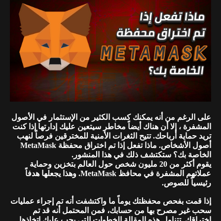
على الرغم من أنه يمكنك كسب الكثير من الإستثمار في الأصول
المشفرة ، إلا أن هناك أيضاً مخاطر سيتعين عليك إدارتها إذا كنت
تريد حماية أرباحك. تتيح الثغرات الأمنية للمخترقين فرصاً لنهب
أصول الأشخاص. ماذا تفعل إذا تم اختراق محفظة MetaMask
الخاصة بك؟ ستكتشف ذلك في هذا المنشور.
يقوم أكثر من 20 مليون شخص حول العالم بتخزين وحماية
عملاتهم المشفرة في محافظ MetaMask. وهذا يجعلها هدفاً
رئيسياً للصوص.
إذا قمت بفحص محفظتك يوماً ما واكتشفت أنه تم إجراء عمليات
سحب غير مصرح بها من حسابك، فمن المحتمل أنه قد تم
اختراقك. تتناول هذه المقالة الخطوات التي يجب عليك اتخاذها