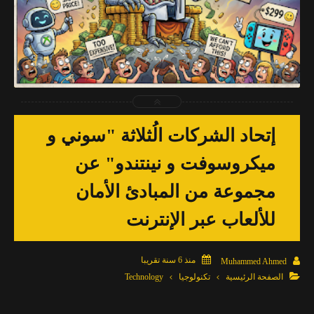
2026-03-27
Muhammed Ahmed
شاهد الموضوع
إتحاد الشركات الُثلاثة "سوني و
ميكروسوفت و نينتندو" عن
مجموعة من المبادئ الأمان
للألعاب عبر الإنترنت

منذ 6 سنة تقريبا

Muhammed Ahmed

الصفحة الرئيسية
تكنولوجيا
Technology