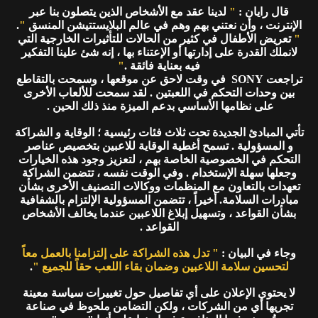
قال رايان :
"
لدينا عقد مع الأشخاص الذين يتصلون بنا عبر
الإنترنت ، وأن نعتني بهم وهم في عالم البلايستتيشن المنسق
"
.
"
تعريض الأطفال في كثير من الحالات للتأثيرات الخارجية التي
لانملك القدرة على إدارتها أو الإعتناء بها ، إنه شئ علينا التفكير
فيه بعناية فائقة .
"
تراجعت SONY في وقت لاحق عن موقعها ، وسمحت بالتقاطع
بين وحدات التحكم في اللعبتين . لقد سمحت للألعاب الأخرى
على نظامها الأساسي بدعم الميزة منذ ذلك الحين .
تأتي المبادئ الجديدة تحت ثلاث فئات رئيسية ؛ الوقاية و الشراكة
و المسؤولية . تسمح أغطية الوقاية للاعبين بتخصيص عناصر
التحكم في الخصوصية الخاصة بهم ، لتعزيز وجود هذه الخيارات
وجعلها سهلة الإستخدام . وفي الوقت نفسه ، تتضمن الشراكة
تعهدات بالتعاون مع المنظمات ووكالات التصنيف الأخرى بشأن
مبادرات السلامة. أخيراً ، تتضمن المسؤولية الإلتزام بالشفافية
بشأن القواعد ، وتسهيل إبلاغ اللاعبين عندما يخالف الأشخاص
القواعد .
وجاء في البيان :
" تدل هذه الشراكة على إلتزامنا بالعمل معاً
لتحسين سلامة اللاعبين وضمان بقاء اللعب حقاً للجميع "
.
لا يحتوي الإعلان على أي تفاصيل حول تغييرات سياسة معينة
تجريها أي من الشركات ، ولكن التضامن ملحوظ في صناعة