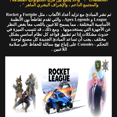
والمجتمع الداعم ، والإشراف البشري الماهر "
.
تم نشر المبادئ مع تزايد أعداد الألعاب ، مثل Fortnite و Rocket
League و Apex Legends ، والتي تقدم تقاطعاً بين الأنظمة
الأساسية المختلفة ، مما يسمح للاعبين باللعب معاً بغض النظر
عن الأجهزة التي يستخدمونها . ومع ذلك ، قد تتسبب الميزة في
حدوث مشكلات إذا تم تطبيق قواعد كل نظام أساسي بشكل
مختلف . يجب أن تساعد المبادئ الجديدة كل مصنع لوحدة
التحكم - Consoles على إتباع نهج مماثلة للحفاظ على سلامة
اللاعبين .