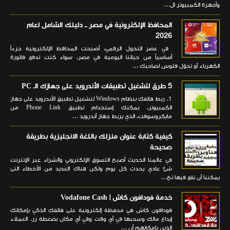
وأجهزة الكمبيوتر ال...
المحافظ الإلكترونية في مصر ــ دليلك الشامل لعام
2026
في عصر التحول الرقمي، أصبحت المحافظ الإلكترونية جزءاً
أساسياً من حياتنا اليومية في مصر، سواء كنت تدفع فاتورة
الكهرباء أو تحوّل فلوس لصاحبك ...
5 طرق لتشغيل تطبيقات الأندرويد على جهازك الـ PC
1. ربط هاتفك بنظام Windows لتشغيل تطبيق الأندرويد على جهاز
الكمبيوتر، يمكنك إستخدام تطبيق Phone Link من
مايكروسوفت، الذي يربط جهاز أندرويد ...
كيفية كتابة عنوان منزلك باللغة الانجليزية بطريقة
صحيحة
في عالمنا الحديث أصبح التسوق الإلكتروني والشراء عبر الإنترنت
شئ عادي يحدث كل يوم ولكن هناك العديد من الأخطاء التى
يمكننا أن نقع فيها تج...
خدمة فودافون كاش | Vodafone Cash
فودافون كاش هي محفظة إلكترونية على هاتفك الذكي بإمكانك
إيداع مالك وسحبها في أي وقت وفي أي مكان بضغطة زر. العملاء
الذين بإمكانهم أن ...