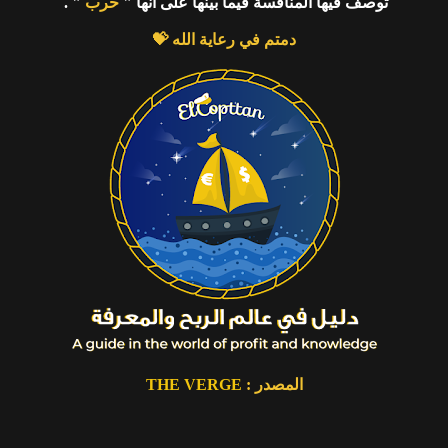
تُوصف فيها المنافسة فيما بينها على أنها "
حرب
" .
دمتم في رعاية الله
💝
المصدر :
THE VERGE