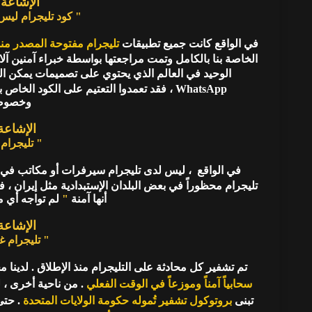
الإشاعة 
" كود تليجرام ليس
في الواقع كانت جميع تطبيقات
تليجرام مفتوحة المصدر منذ 013
الخاصة بنا بالكامل وتمت مراجعتها بواسطة خبراء آمنين آل
الوحيد في العالم الذي يحتوي على تصميمات يمكن ال
WhatsApp ، فقد تعمدوا التعتيم على الكود 
وخصوصي
الإشاعة 
" تليجرام
في الواقع ، ليس لدى
تليجرام
سيرفرات أو مكاتب في 
تليجرام محظوراً في بعض البلدان الإستبدادية مثل إيران ، في حين أن WhatsApp و ال
أنها آمنة
"
لم تواجه أي م
الإشاعة 
" تليجرام 
تم تشفير كل محادثة على التليجرام منذ الإطلاق . لدينا
سحابياً آمناً وموزعاً في الوقت الفعلي
تبنى
بروتوكول تشفير تُموله حكومة الولايات المتحدة