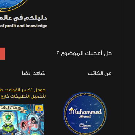
هل أعجبك الموضوع ؟
عن الكاتب
شاهد أيضاً
لماذا لا أضع جهاز الكمبيوتر الذي يعمل
جوجل تكسر القواعد: ط
بنظام الونيدوز في وضع الـSleep أبداً
لتحميل التطبيقات خارج 
بدرع حماية!