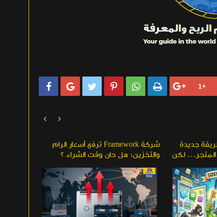








ريقة جديدة
شركة Framework ترفع أسعار الرام
عيون الذك
المتجر... لكن
والتخزين: هل حان وقت الشراء ؟
الرقمية 