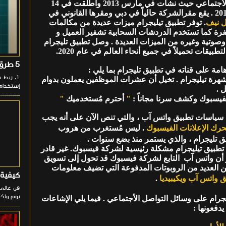
تعتبر تطبيق تليجرام من ضمن أهم التطبيقات التواصل الأجتماعي حيث نشأت في مارس 2013 وأطلقت في 14
أغسطس 2013 لنظام IOS ولنظام الأندرويد في أكتوبر 2013 . يقع مقرالشركة حالياً في دبي ومقرها القانوني في
 نيف
. توفر تطبيق تيليجرام ميزات عديدة من مكالمات
سرية " مشفرة كما تستخدم الدردشات السحابية تشفير العميل و
صية وصوتية وغيره من الميزات العديدة . وصل تطبيق تليجرام
5 طرق لتشغيل تطبيقات الأندرويد على جهازك الـ PC
مة على قناته في تطبيق تليجرام بما يلي :
ة تيليجرام . تخيل أن عشرات الموظفين يعملون بدوام
إستخدام تطبيق Phone Link من مايكر
 .
لفيسبوك وكشف سرنا مجاناً :
"
أحترم مُستخدميك
"
 سياسات تطبيق واتس آب ، والتي تنص الآن على أنه يجب
رك الإعلانات الفيسبوك
. ليس مُستغرب من هروب
 تليجرام ، والذي يستمر منذ بضع سنوات .
دهم ، أصبح تطبيق تيليجرام مشكلة رئيسية لشركة فيسبوك. غير قادر
 أن واتس آب التابع لشركة فيسبوك قد تحول إلى تسويق
عن العديد من الروبوتات المدفوعة التي تضيف معلومات
كيفية 
ق واتس آب ويكيبيديا
.
في عالمن
يوم ولكن
يجرام على وسائل التواصل الأجتماعي . فيما يلي الإشاعات
 يدفعونها :