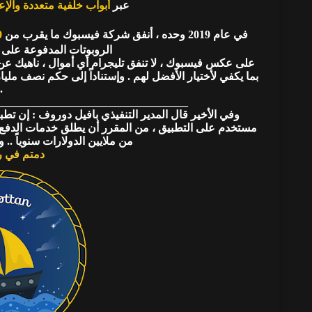
عبر
أبواب خلفية متعددة والإع
في عام 2019 وحده ، أنفق شركة فيسبوك ما يقرب من
10 ملي
الروبوتات المدفوعة على 
على عكس فيسبوك ، لا تنفق تليجرام أي أموال ، ناهيك عن م
بما يكفي لأختيار الأفضل لهم . وإستناداً إلى حكم نصف ملي
.
__________________________________
من ملايين الدولارات سنوياً ..
دمتم في رع