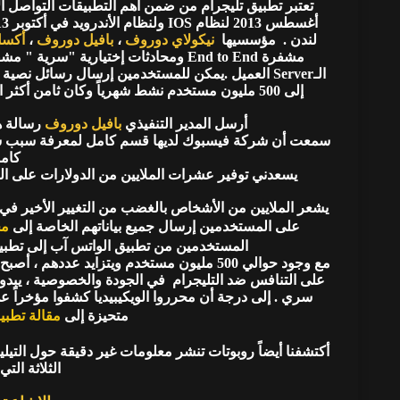
لندن . مؤسسيها
نيكولاي دوروف
،
بافيل دوروف
،
أكسل
مشفرة End to End ومحادثات إختيارية "
الـServer العميل .يمكن للمستخدمين إرسال رسائل ن
إلى 500 مليون مستخدم نشط شهرياً وكان ثامن أكثر التطبيقات تحميلاً في جميع أنحاء العالم في عام 2020.
أرسل المدير التنفيذي
بافيل دوروف
رسالة ها
سمعت أن شركة فيسبوك لديها قسم كامل لمعرفة سبب شهر
كامل
يسعدني توفير عشرات الملايين من الدولارات على ا
يشعر الملايين من الأشخاص بالغضب من التغيير الأخير في
على المستخدمين إرسال جميع بياناتهم الخاصة إلى
مح
المستخدمين من تطبيق الواتس آب إلى تطبيق
مع وجود حوالي 500 مليون مستخدم ويتزايد عد
على التنافس ضد التليجرام في الجودة والخصوصية ، يبدو
سري . إلى درجة أن محرروا الويكيبيديا كشفوا مؤخراً 
متحيزة إلى
مقالة تطبي
أكتشفنا أيضاً روبوتات تنشر معلومات غير دقيقة حول التيل
الثلاثة التي