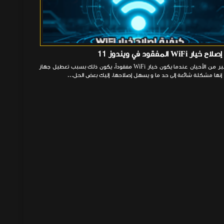
ر WiFi المفقود في ويندوز 11
في كثير من الأحيان عندما يكون خيار WiFi مفقوداً، يكون ذلك بسبب تعطيل جهاز
إنها مشكلة شائعة إلى حد ما و يسهل إصلاحها. إليك بعض الحل...