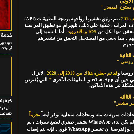
الأولى
 مفتوح المصدر "
2
. تم توثيق تشفيرنا وواجهة برمجة التطبيقات (API)
اف المرات . علاوة على ذلك ، تليجرام هو تطبيق المراسلة
تحقق منها لكل من
IOS و الأندرويد
. أما بالنسبة إلى
خدمة فودا
الخاص بهم ، مما يجعل من المستحيل التحقق من تشفيرهم
فودافون 
تهم.
أي وقت و
الثانية
 روسي "
روسيا و
قد تم حظره هناك من 2018 إلى 2020
. لايزال
تطبيقات الآخرى
"
التي يُفترض
شكلة في هذه الأماكن.
الثالثة
كيفية ال
غير مشفر"
فقد تحتا
 محادثات سرية شاملة ومحادثات سحابية توفر أيضاً
تخزيناً
. من ناحية أخرى ، لم يكن لدى WhatsApp تشفير صفري لبضع سنوات ، ثم
. حتى لو إفترضنا أن تشفير WhatsApp قوي ، فإنه يتم إبطاله