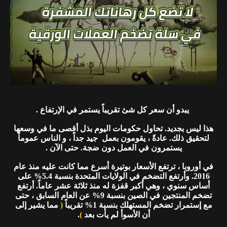
يبدو أن سعر كل شئ تقريباً يستمر في الإرتفاع .
هذا ليس بجديد. تحاول حكومات اليوم بذل أقصى ما في وسعها
لتحقيق ذلك. عادةً ، يقومون بعمل جيد جداً ، و الناس عموماً
يستمرون في العمل دون ضجة. حتى الآن .
في أوروبا ، ترتفع الأسعار بوتيرة أسرع مما كانت عليه منذ عام
2016. وأرتفع التضخم في الولايات المتحدة بنسبة 5.4% على
أساس سنوي ، وهي أكبر قفزة له منذ ثلاثة عشر عاماً. أرتفع
تضخم المنتجين في الصين بنسبة 9% عن العام السابق ، حتى
مع إستمرار تضخم المستهلك بنسبة 1% تقريباً
(
مما يشير إلى
أن الأسوأ لم يأت بعد
)
.