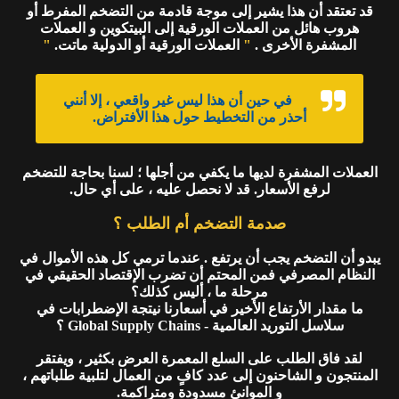
قد تعتقد أن هذا يشير إلى موجة قادمة من التضخم المفرط أو
هروب هائل من العملات الورقية إلى البيتكوين و العملات
المشفرة الأخرى .
"
العملات الورقية أو الدولية ماتت.
"
في حين أن هذا ليس غير واقعي ، إلا أنني
أحذر من التخطيط حول هذا الأفتراض.
العملات المشفرة لديها ما يكفي من أجلها ؛ لسنا بحاجة للتضخم
لرفع الأسعار. قد لا نحصل عليه ، على أي حال.
صدمة التضخم أم الطلب ؟
يبدو أن التضخم يجب أن يرتفع . عندما ترمي كل هذه الأموال في
النظام المصرفي فمن المحتم أن تضرب الإقتصاد الحقيقي في
مرحلة ما ، أليس كذلك؟
ما مقدار الأرتفاع الأخير في أسعارنا نيتجة الإضطرابات في
سلاسل التوريد العالمية - Global Supply Chains ؟
لقد فاق الطلب على السلع المعمرة العرض بكثير ، ويفتقر
المنتجون و الشاحنون إلى عدد كافٍ من العمال لتلبية طلباتهم ،
و الموانئ مسدودة ومتراكمة.