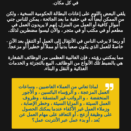
في كل مكان.
يلقي البعض باللوم على إعانات البطالة الحكومية السخية ، ولكن
من الممكن أيضاً أنه في حقبة ما بعد الجائحة ، يمكن للناس جني
أموال كافية أو العمل من المنزل. إنهم لا يريدون العمل في
مطعم أو في مكتب أو في متجر ، والآن ليسوا مضطرين لذلك.
أو ربما لا يرغب الناس في الأنتقال إلى العمل أو التنقل بعد الآن -
خاصةً للعمل الذي يكون صعباً بدنياً أو مملاً أو خطيراً أو مزعجاً.
مما يمكنني رؤيته ، فإن الغالبية العظمى من الوظائف الشغارة
هي بالضبط تلك الأنواع من الوظائف. البيع بالتجزئة و الخدمات
الغذائية و النقل و البناء.
لماذا تعاني من العملاء الغاضبين ، وساعات
العمل المزعجة ، و الرؤساء البائسين ، و الأجور
المنخفضة ، و الرواتب غير المتسقة ، وظروف
العمل السيئة ، و المزايا السيئة ، وخطر الإصابة ،
وزملاء العمل غير الأكفاء عندما يمكنك الحصول
على وظيفة أزعج ، أو التعاقد على مهام العمل عن
بُعد ، أو بدء عمل عبر الأنترنت عمل؟