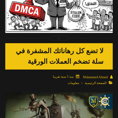
2026-04-03
Muhammed Ahmed
شاهد الموضوع
لا تضع كل رهاناتك المشفرة في
سلة تضخم العملات الورقية

منذ 5 سنة تقريبا

Muhammed Ahmed

الصفحة الرئيسية
معلومات