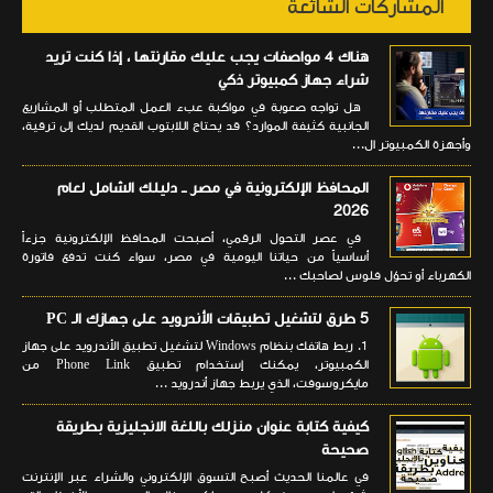
المشاركات الشائعة
هناك 4 مواصفات يجب عليك مقارنتها ، إذا كنت تريد
شراء جهاز كمبيوتر ذكي
هل تواجه صعوبة في مواكبة عبء العمل المتطلب أو المشاريع
الجانبية كثيفة الموارد؟ قد يحتاج اللابتوب القديم لديك إلى ترقية،
وأجهزة الكمبيوتر ال...
المحافظ الإلكترونية في مصر ــ دليلك الشامل لعام
2026
في عصر التحول الرقمي، أصبحت المحافظ الإلكترونية جزءاً
أساسياً من حياتنا اليومية في مصر، سواء كنت تدفع فاتورة
الكهرباء أو تحوّل فلوس لصاحبك ...
5 طرق لتشغيل تطبيقات الأندرويد على جهازك الـ PC
1. ربط هاتفك بنظام Windows لتشغيل تطبيق الأندرويد على جهاز
الكمبيوتر، يمكنك إستخدام تطبيق Phone Link من
مايكروسوفت، الذي يربط جهاز أندرويد ...
كيفية كتابة عنوان منزلك باللغة الانجليزية بطريقة
صحيحة
في عالمنا الحديث أصبح التسوق الإلكتروني والشراء عبر الإنترنت