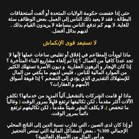
حتى إذا خفضت حكومة الولايات المتحدة أو ألغت أستحقاقات
البطالة ، فقد لا يعيد ذلك الناس إلى العمل. بعض الوظائف سئة
للغاية. لا يهم كم تدفع. الناس ببساطة لا يريدون القيام بذلك .
لديهم بدائل أفضل.
لا تستبعد قوى الإنكماش
ماذا لوبدأت المطاعم في إغلاق أو تقليص ساعات عملها لأنها لا
تجد عدداً كافياً من العمال ؟ إذا تم إلغاء مشاريع البناء المتأخرة ؟
إذا كان الإيجار و الرهون العقارية و ديون الأسرة تستهلك الكثير
من الموارد المالية للناس ، فليس لديهم ما يكفي من المال
للإستهلاك التقديري الذي يؤدي إلى التضخم ؟ إذا فوهة أسواق
الأسهم و العقارات؟
ماذا لو قامت الشركات بالتشغيل آلياً المزيد من خدماتها؟ تكلف
الآلات أكثر مقدماً ، لكن تكاليفها ترتفع قليلاً بمرور الوقت
(
وغالباً
ما تنخفض
)
. لا يكلف البشر شيئاً مقدماً ، لكن تكاليفهم ترتفع
دائماً بمرور الوقت.
أو إذا كان لدى الصين ، التي تقارب نسبة الدين إلى الناتج المحلي
الإجمالي 300% ، بعض المشاكل المالية التي تمتص التحفيز
ورأس المال من الأسواق العالمية؟