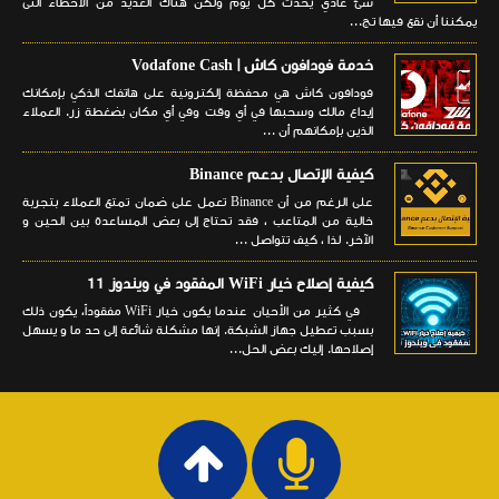
شئ عادي يحدث كل يوم ولكن هناك العديد من الأخطاء التى
يمكننا أن نقع فيها تج...
خدمة فودافون كاش | Vodafone Cash
فودافون كاش هي محفظة إلكترونية على هاتفك الذكي بإمكانك
إيداع مالك وسحبها في أي وقت وفي أي مكان بضغطة زر. العملاء
الذين بإمكانهم أن ...
كيفية الإتصال بدعم Binance
على الرغم من أن Binance تعمل على ضمان تمتع العملاء بتجربة
خالية من المتاعب ، فقد تحتاج إلى بعض المساعدة بين الحين و
الآخر. لذا ، كيف تتواصل ...
كيفية إصلاح خيار WiFi المفقود في ويندوز 11
في كثير من الأحيان عندما يكون خيار WiFi مفقوداً، يكون ذلك
بسبب تعطيل جهاز الشبكة. إنها مشكلة شائعة إلى حد ما و يسهل
إصلاحها. إليك بعض الحل...