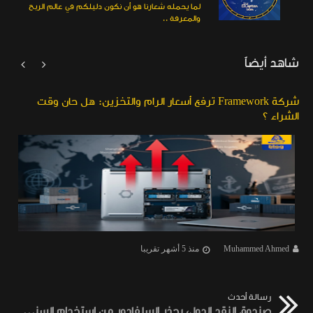
لما يحمله شعارنا هو أن نكون دليلكم في عالم الربح
والمعرفة ..
شاهد أيضاً


شركة Framework ترفع أسعار الرام والتخزين: هل حان وقت
الشراء ؟
Muhammed Ahmed
منذ 5 أشهر تقريبا
رسالة أحدث
صندوق النقد الدولي يحذر السلفادور من إستخدام السندات الرمزية لتمويل مشتريات البيتكوين