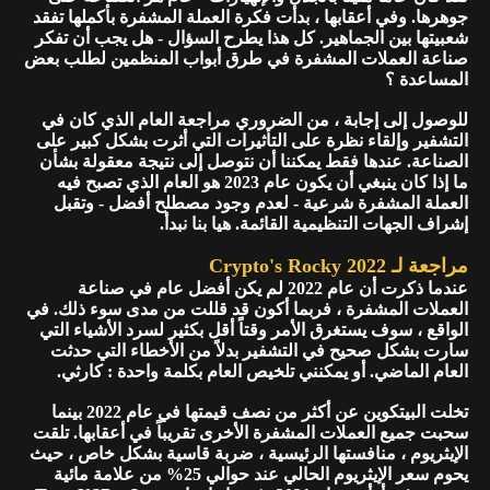
جوهرها. وفي أعقابها ، بدأت فكرة العملة المشفرة بأكملها تفقد
شعبيتها بين الجماهير. كل هذا يطرح السؤال - هل يجب أن تفكر
صناعة العملات المشفرة في طرق أبواب المنظمين لطلب بعض
المساعدة ؟
للوصول إلى إجابة ، من الضروري مراجعة العام الذي كان في
التشفير وإلقاء نظرة على التأثيرات التي أثرت بشكل كبير على
الصناعة. عندها فقط يمكننا أن نتوصل إلى نتيجة معقولة بشأن
ما إذا كان ينبغي أن يكون عام 2023 هو العام الذي تصبح فيه
العملة المشفرة شرعية - لعدم وجود مصطلح أفضل - وتقبل
إشراف الجهات التنظيمية القائمة. هيا بنا نبدأ.
مراجعة لـ Crypto's Rocky 2022
عندما ذكرت أن عام 2022 لم يكن أفضل عام في صناعة
العملات المشفرة ، فربما أكون قد قللت من مدى سوء ذلك. في
الواقع ، سوف يستغرق الأمر وقتاً أقل بكثير لسرد الأشياء التي
سارت بشكل صحيح في التشفير بدلاً من الأخطاء التي حدثت
العام الماضي. أو يمكنني تلخيص العام بكلمة واحدة : كارثي.
تخلت البيتكوين عن أكثر من نصف قيمتها في عام 2022 بينما
سحبت جميع العملات المشفرة الأخرى تقريباً في أعقابها. تلقت
الإيثريوم ، منافستها الرئيسية ، ضربة قاسية بشكل خاص ، حيث
يحوم سعر الإيثريوم الحالي عند حوالي 25% من علامة مائية