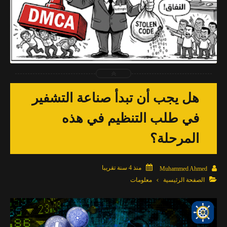
2026-04-03
Muhammed Ahmed
شاهد الموضوع
هل يجب أن تبدأ صناعة التشفير
في طلب التنظيم في هذه
المرحلة؟

منذ 4 سنة تقريبا

Muhammed Ahmed

الصفحة الرئيسية
معلومات