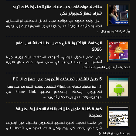
هناك 4 مواصفات يجب عليك مقارنتها ، إذا كنت تريد
شراء جهاز كمبيوتر ذكي
هل تواجه صعوبة في مواكبة عبء العمل المتطلب أو المشاريع
الجانبية كثيفة الموارد؟ قد يحتاج اللابتوب القديم لديك إلى ترقية،
وأجهزة الكمبيوتر ال...
المحافظ الإلكترونية في مصر ــ دليلك الشامل لعام
2026
في عصر التحول الرقمي، أصبحت المحافظ الإلكترونية جزءاً
أساسياً من حياتنا اليومية في مصر، سواء كنت تدفع فاتورة
الكهرباء أو تحوّل فلوس لصاحبك ...
5 طرق لتشغيل تطبيقات الأندرويد على جهازك الـ PC
1. ربط هاتفك بنظام Windows لتشغيل تطبيق الأندرويد على جهاز
الكمبيوتر، يمكنك إستخدام تطبيق Phone Link من
مايكروسوفت، الذي يربط جهاز أندرويد ...
كيفية كتابة عنوان منزلك باللغة الانجليزية بطريقة
صحيحة
في عالمنا الحديث أصبح التسوق الإلكتروني والشراء عبر الإنترنت
شئ عادي يحدث كل يوم ولكن هناك العديد من الأخطاء التى
يمكننا أن نقع فيها تج...