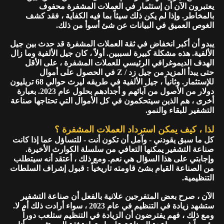
يعتبرون الآن أن إستثمار في العملات المشفرة محفوف
بالمخاطر. وإذا لم يكن ذلك سيئاً بما فيه الكفاية ، فقد كشف
الغوص العميق في البيانات عن شئ أسوأ من ذلك.
يبدو أن أكبر انخفاض في ثقة العملات المشفرة قد حدث بين جيل
الألفية. هذه مشكلة كبيرة لسببين. أولاً ، كان جيل الألفية وما زال
الهدف الديموغرافي الرئيسي للعملات المشفرة ، على الأقل
حتى يبدأ المزيد من جيل زد / Z في الحصول على أموال
للإستثمار. وثانياً ، جيل الألفية في طريقه ليرث حوالي 68 تريليون
دولار من الأصول من آبائهم و أجدادهم بحلول عام 2023. بعبارة
أخرى ، هم الذين سيتحكمون في كل الأموال التي تحتاجها صناعة
التشفير للبقاء والنمو.
لذا ، كيف يمكن استرداد العملات المشفرة ؟
كل ما سبق يقودني - وآمل أن تكون أنت - للتساؤل عما إذا كانت
صناعة التشفير يمكنها التعافي من سلسلة الكوارث الأخيرة.
وإجابتي على هذا السؤال هي نعم. ومع ذلك ، أعتقد أنه سيتطلب
من الصناعة القيام بشئ قاومته تاريخياً : قبول إشراف السلطات
التنظيمية.
الآن ، صرح بعض المتفرجين علانية بالفعل أن صناعة التشفير
ستشهد زيادة في التنظيم في عام 2023 ، سواء أرادت ذلك أم لا.
ومع ذلك ، فهم يفترضون أن الزيادة في التنظيم ستلعب دوراً