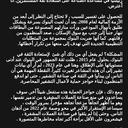
رئيسياً في مساعدة الصناعة على استعادة ثقة المستثمرين. أنا
أعترض.
للحصول على تفسير للسبب ، لا تحتاج إلى النظر إلى أبعد من
الأزمة المالية لعام 2008. بعد أن لعبت البنوك بسرعة وبشكل
طليق بأموال المودعين ورأت منازلهم المصنوعة من البطاقات
تنهار جنباً إلى جنب مع سوق الإسكان ، صعد المنظمون من
رقابتهم. كما أنها ضربت البنوك بمجموعة من المتطلبات
التنظيمية الجديدة التي تهدف إلى منعها من تكرار أخطائها.
المشكلة؟ لم يفعل أي من ذلك أي شئ لإستعادة الثقة في
البنوك. بحلول عام 2015 ، ظلت ثقة الجمهور في البنوك عند أدنى
مستوياتها على الإطلاق. وهنا في عام 2023 ، لم أر أي بيانات
تشير إلى أن هذه المشاعر تغيرت كثيراً. النقطة المهمة هي أن
الناس لن يبدأوا في الثقة في صناعة التشفير ، حتى لو اندفع
المنظمون لبناء حواجز حماية لأعمال التشفير المحاصرة.
ومع ذلك ، فإن حواجز الحماية هذه ستفعل شيئاً آخر. سوف
يساعدون في منع صناعة العملات المشفرة من تدمير نفسها ،
وهو ما أظهر اتجاهاً مزعجاً تجاهه مؤخراً. بمرور الوقت ،
سيساعد الإستقرار الأكبر في محو وصمة عام 2022 من أذهان
الناس. وحتى إذا لم يثقوا في صناعة العملات المشفرة ،
فيشعرون على الأقل براحة أكبر تجاه مخاطرها المتصورة .