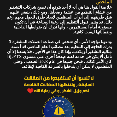
الملخص
خلاصة القول هنا هي أنه لا أحد يتوقع أن تصبح شركات التشفير
من عشاق التنظيم بين عشية وضحاها. ومع ذلك ، ينبغي عليهم
شق طريقهم إلى أبواب المنظمين لإيجاد طرق للعمل معهم رغم
ذلك. قد يشير قبول التنظيم إلى رغبة الصناعة في أن تكون
مسؤولة أمام المستثمرين ، وأنها تدرك أن ضوابطها الداخلية
وضماناتها ليست كافية.
ودعونا نواجه الأمر - أي شخص في صناعة العملات المشفرة لا
يدرك الحاجة إلى التنظيم بعد مصائب العام الماضي قد أعمته
مثالية التشفير أو يكذب. وإذا كان هذا هو الأخير ، فلا يسعنا إلا أن
نأمل ألا يكن في خدمة لعبة صدفةٌ أخرى على مستوى FTX. إذا
كان الأمر كذلك ، فنحن جميعاً في عام 2023 الصعب ، وحتى
المنظمون لا يمكن أن يتدخلوا بالسرعة الكافية لإيقافه.