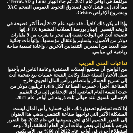
مرتفعة في أوأخر عام 2021 . ثم جاء انهيار Luna و TerraUSD ،
مما أدى إلى فشل لاحق لصندوق التحوط العمومي الضخم 3AC
ومشروع الإقراض Celsius.
وإذا لم يكن ذلك كافياً ، فقد شهد عام 2022 أيضاً أكثر فضيحة في
تاريخه القصير - إنهيار بورصة العملات المشفرة FTX. إنها
فضيحة أدت في الوقت نفسه إلى تبخر ما يقرب من 9 مليارات
دولار من الأصول ، وتسليم وإعتقال مؤسسها ، وإتهامات جنائية
ضد العديد من المديرين التنفيذيين الآخرين ، وإعادة تسمية ساحة
رياضية في ميامي.
تداعيات المدى القريب
من الواضح أن مجتمع العملات المشفرة وعامة الناس لم يأخذوا
سيل الأخبار السيئة جيداً. وكانت النتيجة عمليات بيع ضخمة أدت
إلى تسريع الخسائر وامتصاص رأس المال الحيوي خارج
الصناعة. أخيراً ، خسرت الصناعة ككل 1.486 تريليون دولار من
حيث القيمة العام الماضي. أدى الإنخفاض إلى ترك التقييم
الإجمالي للسوق عند حوالي ثلث ذروته في أواخر عام 2021.
إذا كنت تستطيع تصديق ذلك ، فإن خسارة رأس المال ليست
المشكلة الأكبر التي تواجهها صناعة التشفير. يذهب هذا العنوان
إلى الضرر الجسيم الذي لحق بسمعتها في عام 2022. هذا الضرر
يترجم بالفعل إلى بعض بيانات الرأي العام المقلقة. أولاً ، وجد
استطلاع أجرى في أواخر عام 2022 أن 60% من الأمريكيين