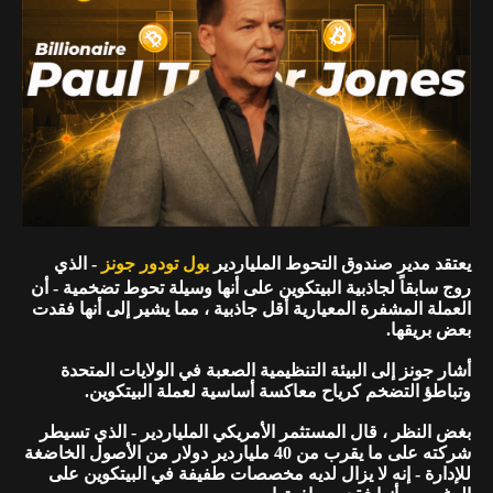
يعتقد مدير صندوق التحوط الملياردير
بول تودور جونز
- الذي
روج سابقاً لجاذبية البيتكوين على أنها وسيلة تحوط تضخمية - أن
العملة المشفرة المعيارية أقل جاذبية ، مما يشير إلى أنها فقدت
بعض بريقها.
أشار جونز إلى البيئة التنظيمية الصعبة في الولايات المتحدة
وتباطؤ التضخم كرياح معاكسة أساسية لعملة البيتكوين.
بغض النظر ، قال المستثمر الأمريكي الملياردير - الذي تسيطر
شركته على ما يقرب من 40 ملياردير دولار من الأصول الخاضغة
للإدارة - إنه لا يزال لديه مخصصات طفيفة في البيتكوين على