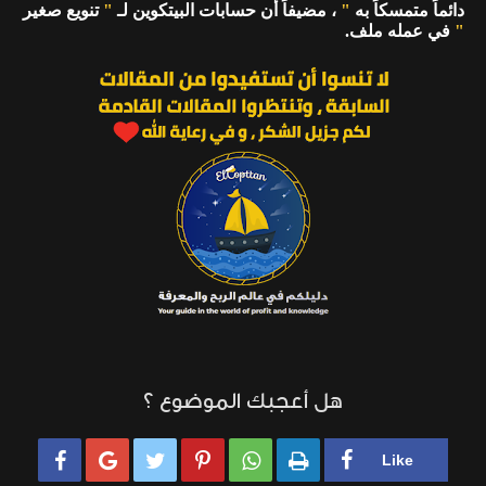
دائماً متمسكاً به
"
، مضيفاً أن حسابات البيتكوين لـ
"
تنويع صغير
"
في عمله ملف.
هل أعجبك الموضوع ؟





