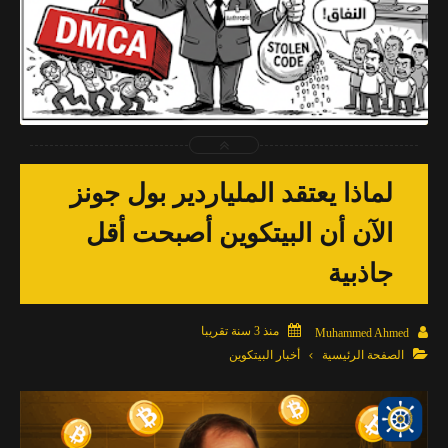
2026-04-03
Muhammed Ahmed
شاهد الموضوع
لماذا يعتقد الملياردير بول جونز
الآن أن البيتكوين أصبحت أقل
جاذبية

منذ 3 سنة تقريبا

Muhammed Ahmed

الصفحة الرئيسية
أخبار البيتكوين