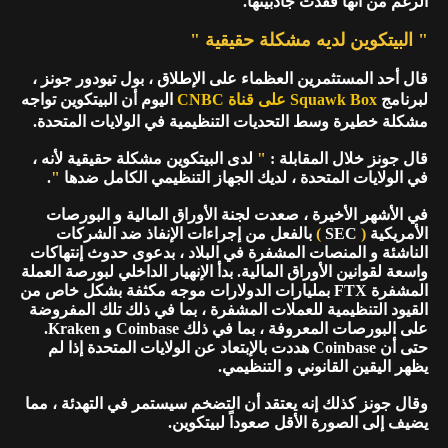
الرغم من أنها فقدت جاذبيتها.
" البيتكوين لديه مشكلة حقيقية "
قال أحد المستثمرين العظماء على الإطلاق ، بول تيودور جونز ،
لبرنامج
Squawk Box على قناة CNBC
اليوم أن البيتكوين تواجه
مشكلة خطيرة وسط التحديات التنظيمية في الولايات المتحدة.
قال جونز خلال المقابلة :
"
لدى البيتكوين مشكلة حقيقية لأنه ،
في الولايات المتحدة ، لديك الجهاز التنظيمي الكامل ضدها
"
.
في الأشهر الأخيرة ، صعدت لجنة الأوراق المالية و البورصات
الأمريكية
(
SEC
)
بالفعل من إجراءات الإنفاذ ضد الشركات
الناشئة و المنصات المشفرة في البلاد ، بدعوى حدوث إنتهاكات
واسعة لقوانين الأوراق المالية. بدأ الإنهيار الداخلي لبورصة العملة
المشفرة FTX بمليارات الدولارات موجه مكثفة بشكل خاص من
القيود التنظيمية للعملات المشفرة ، بما في ذلك تلك المفروضة
على البورصات المعروفة ، بما في ذلك Coinbase و Kraken.
حتى أن Coinbase هددت بالإبتعاد عن الولايات المتحدة إذا لم
يظهر اليقين القانوني و التنظيمي.
وقال جونز كذلك إنه يعتقد أن التضخم سيستمر في التهدئة ، مما
يضيف إلى الصورة الأقل صعوداً لبيتكوين.