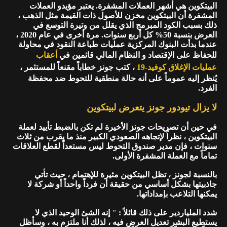
البيتكوين هي أشهر العملات المشفرة. يعتبر مؤيدو العملات
المشفرة أن البيتكوين مخزن للأصول ذات القيمة مثل الذهب ،
ذلك بسبب الكود المبرمج الذي يقلل من وتيرة التوسع في
العرض بنسبة 50% كل أربع سنوات. مرة أخرى في عام 2020 ،
عندما بدأت البنوك المركزية عمليات طباعة النقود في محاولة
للحفاظ على الإقتصاد و النظام المالي قائمين في
أعقاب
عمليات الإغلاق كوفيد-19
، كتب جونز خطاباً مقنعاً للمستثمر ،
يُنظر إليه عموماً على أنه حالة منطقية للتحوط ضد محفظة
الفرد.
لا يزال تيودور جونز يتعرض لبيتكوين
في حين أن تصريحات جونز الأخيرة لم تكن بالضبط تأييد لعملة
البيتكوين ، نظراً لإتجاهه الصعودي الكبير منذ ما يقرب من ثلاث
سنوات ، فإن مدير صندوق التحوط ليس مستعداً لقطع العلاقات
تماماً مع العملة المشفرة الأولى.
بالنسبة لجونز ، تظل البيتكوين مثيرة للإهتمام ، حيث تأتي
جاذبيتها بشكل أساسي من حقيقة أن فرداً واحداً أو شركة لا
يمكنها التلاعب بإمداداتها.
شدد الملياردير على ذلك قائلاً :
"
إنه الشئ الوحيد الذي لا
يستطيع البشر تعديل العرض فيه ، لذلك أنا ملتزم به ، وسأظل