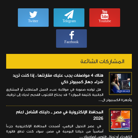
Twitter
Telegram
Youtube
Facebook
المشاركات الشائعة
هناك 4 مواصفات يجب عليك مقارنتها ، إذا كنت تريد
شراء جهاز كمبيوتر ذكي
هل تواجه صعوبة في مواكبة عبء العمل المتطلب أو المشاريع
الجانبية كثيفة الموارد؟ قد يحتاج اللابتوب القديم لديك إلى ترقية،
وأجهزة الكمبيوتر ال...
المحافظ الإلكترونية في مصر ــ دليلك الشامل لعام
2026
في عصر التحول الرقمي، أصبحت المحافظ الإلكترونية جزءاً
أساسياً من حياتنا اليومية في مصر، سواء كنت تدفع فاتورة
الكهرباء أو تحوّل فلوس لصاحبك ...