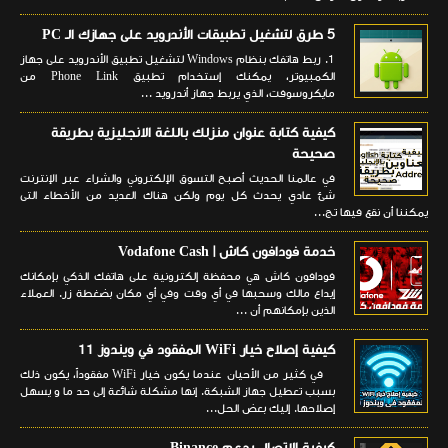
5 طرق لتشغيل تطبيقات الأندرويد على جهازك الـ PC
1. ربط هاتفك بنظام Windows لتشغيل تطبيق الأندرويد على جهاز
الكمبيوتر، يمكنك إستخدام تطبيق Phone Link من
مايكروسوفت، الذي يربط جهاز أندرويد ...
كيفية كتابة عنوان منزلك باللغة الانجليزية بطريقة
صحيحة
في عالمنا الحديث أصبح التسوق الإلكتروني والشراء عبر الإنترنت
شئ عادي يحدث كل يوم ولكن هناك العديد من الأخطاء التى
يمكننا أن نقع فيها تج...
خدمة فودافون كاش | Vodafone Cash
فودافون كاش هي محفظة إلكترونية على هاتفك الذكي بإمكانك
إيداع مالك وسحبها في أي وقت وفي أي مكان بضغطة زر. العملاء
الذين بإمكانهم أن ...
كيفية إصلاح خيار WiFi المفقود في ويندوز 11
في كثير من الأحيان عندما يكون خيار WiFi مفقوداً، يكون ذلك
بسبب تعطيل جهاز الشبكة. إنها مشكلة شائعة إلى حد ما و يسهل
إصلاحها. إليك بعض الحل...